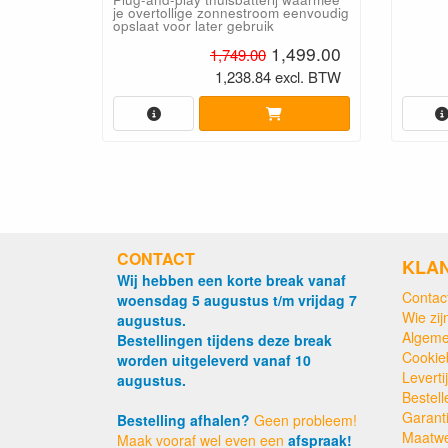
je overtollige zonnestroom eenvoudig
opslaat voor later gebruik
1,499.00
1,749.00
1,238.84 excl. BTW
CONTACT
KLA
Wij hebben een korte break vanaf
Contac
woensdag 5 augustus t/m vrijdag 7
Wie zijn
augustus.
Algeme
Bestellingen tijdens deze break
Cookie
worden uitgeleverd vanaf 10
Levert
augustus.
Bestell
Garant
Bestelling afhalen?
Geen probleem!
Maatw
Maak vooraf wel even een
afspraak!