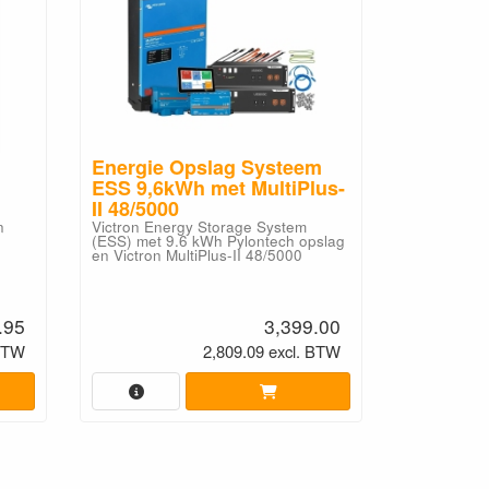
Energie Opslag Systeem
Voltium
ESS 9,6kWh met MultiPlus-
ESS 51,
II 48/5000
Rack Bat
n
Victron Energy Storage System
Afmetingen:
(ESS) met 9.6 kWh Pylontech opslag
(LxBxH) 5.
en Victron MultiPlus-II 48/5000
.95
3,399.00
 BTW
2,809.09 excl. BTW