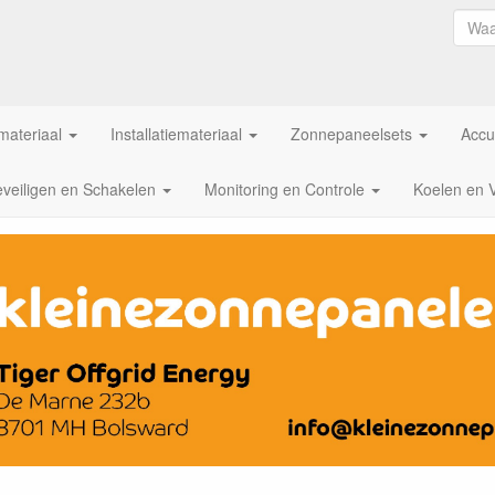
ateriaal
Installatiemateriaal
Zonnepaneelsets
Accu
veiligen en Schakelen
Monitoring en Controle
Koelen en 
l | TIGER Offgrid Energy B