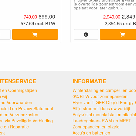
je overtollige zonnestroom eenv
opslaat voor later gebruik
699.00
2,849
749.00
2,949.00
577.69 excl. BTW
2,354.55 excl.
NTENSERVICE
INFORMATIE
t en Openingstijden
Winterstalling en camper- en boo
 wij
0% BTW voor zonnepanelen
ne Voorwaarden
Flyer van TIGER Offgrid Energy 
beleid en Privacy Statement
Altijd stroom tijdens uw verblijf
ijd en Verzendkosten
Polykristal monokristal en bifacial
en via Beveiligde Verbinding
Laadregelaars PWM en MPPT
ie en Reparatie
Zonnepanelen en offgrid
erk
Accu's en batterijen