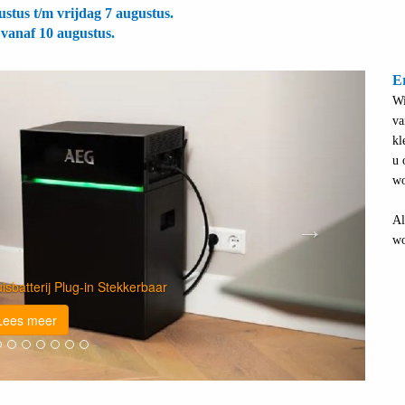
stus t/m vrijdag 7 augustus.
 vanaf 10 augustus.
Volgende
Er
Wi
va
kl
u 
wo
Al
wo
or uw eigen Energieopslag
Lees meer