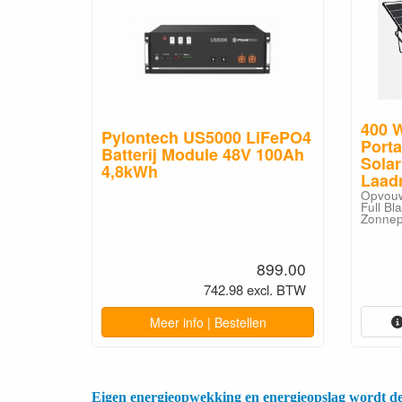
400 W
oolset
Pylontech US5000 LiFePO4
Port
Batterij Module 48V 100Ah
 Stäubli
Solar
 4,0 en
4,8kWh
Laad
Opvouw
Full Bl
Zonnep
39.95
899.00
xcl. BTW
742.98 excl. BTW
Meer info | Bestellen
Eigen energieopwekking en energieopslag wordt d