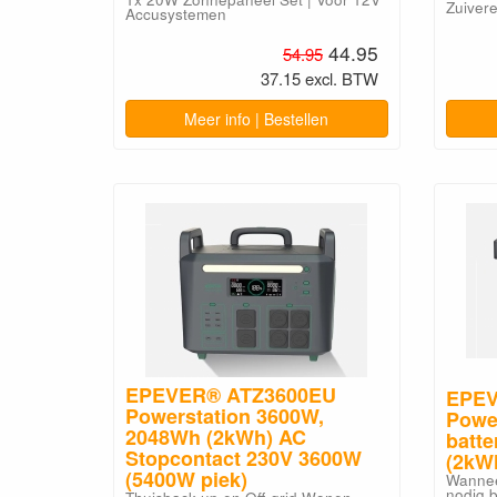
Zuiver
Accusystemen
44.95
54.95
37.15 excl. BTW
Meer info | Bestellen
EPEVER® ATZ3600EU
EPEV
Powerstation 3600W,
Powe
2048Wh (2kWh) AC
batte
Stopcontact 230V 3600W
(2kW
(5400W piek)
Wannee
nodig 