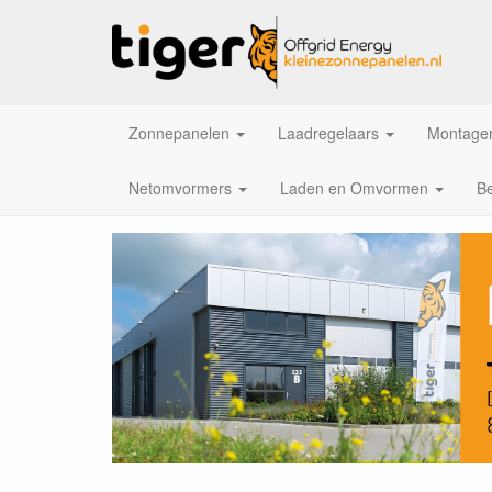
Zonnepanelen
Laadregelaars
Montagem
Netomvormers
Laden en Omvormen
Be
kleinezonnepanelen.n