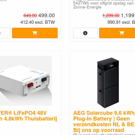
5427Wh voor offgrid opslag van
Zonne-Energie
499.00
1,199
649.00
1,299.00
412.40 excl. BTW
990.91 excl.
ER® LiFePO4 48V
AEG Solarcube 9,6 kWh
 4.8kWh Thuisbatterij
Plug-In Battery | Geen
verzendkosten NL & BE 
Bij ons op voorraad
Plug-and-play thuisbatterij waa