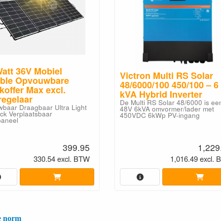
att 36V Mobiel
Victron Multi RS Solar
able Opvouwbare
48/6000/100 450/100 – 6
koffer Max excl.
kVA Hybrid Inverter
regelaar
De Multi RS Solar 48/6000 is ee
baar Draagbaar Ultra Light
48V 6kVA omvormer/lader met
ack Verplaatsbaar
450VDC 6kWp PV-ingang
aneel
399.95
1,229
330.54 excl. BTW
1,016.49 excl.
e norm