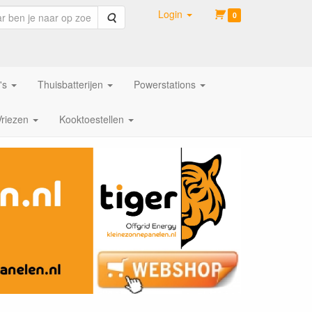
Login
Zoeken
0
's
Thuisbatterijen
Powerstations
Vriezen
Kooktoestellen
.V. | Offgrid Energie Syst