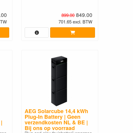
.00
849.00
899.00
 BTW
701.65 excl. BTW
AEG Solarcube 14,4 kWh
Plug-In Battery | Geen
|
verzendkosten NL & BE |
Bij ons op voorraad
rmee
Plug-and-play thuisbatterij waarmee