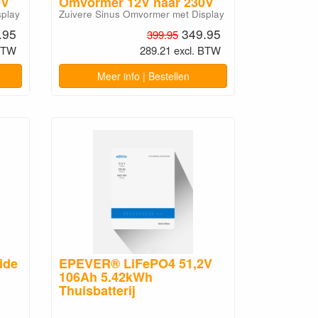
0V
Omvormer 12V naar 230V
splay
Zuivere Sinus Omvormer met Display
.95
349.95
399.95
 BTW
289.21 excl. BTW
Meer info | Bestellen
ide
EPEVER® LiFePO4 51,2V
106Ah 5.42kWh
Thuisbatterij