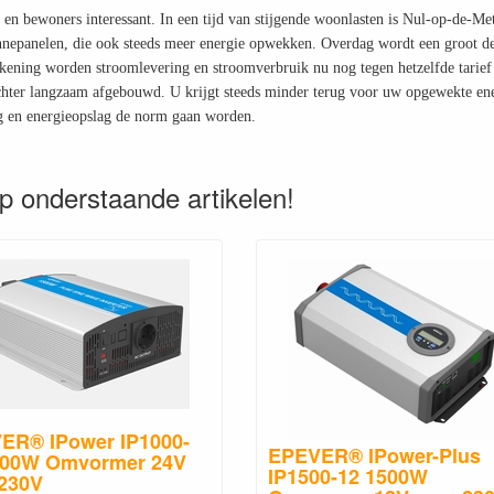
en bewoners interessant. In een tijd van stijgende woonlasten is Nul-op-de-Met
nnepanelen, die ook steeds meer energie opwekken. Overdag wordt een groot dee
ekening worden stroomlevering en stroomverbruik nu nog tegen hetzelfde tarie
hter langzaam afgebouwd. U krijgt steeds minder terug voor uw opgewekte ener
g en energieopslag de norm gaan worden.
p onderstaande artikelen!
ER® IPower IP1000-
EPEVER® IPower-Plus
000W Omvormer 24V
IP1500-12 1500W
 230V