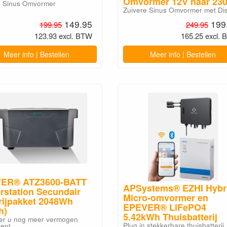
Omvormer 12V naar 23
e Sinus Omvormer
Zuivere Sinus Omvormer met Di
149.95
199
199.95
249.95
123.93 excl. BTW
165.25 excl.
Meer info | Bestellen
Meer info | Bestellen
ER® ATZ3600-BATT
APSystems® EZHI Hybr
rstation Secundair
Micro-omvormer en
rijpakket 2048Wh
EPEVER® LiFePO4
h)
5.42kWh Thuisbatterij
r u nog meer vermogen
Plug in stekkerbare thuisbatterij
bent