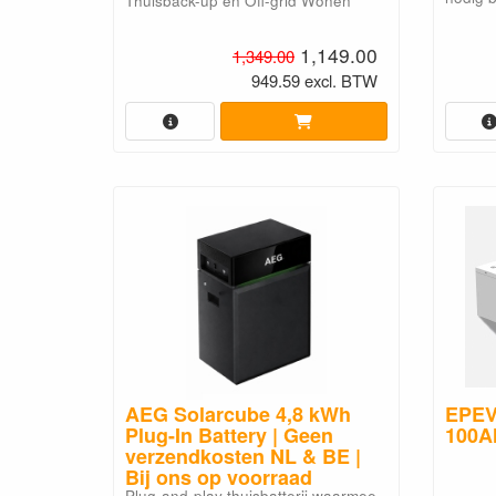
Thuisback-up en Off-grid Wonen
1,149.00
1,349.00
949.59 excl. BTW
AEG Solarcube 4,8 kWh
EPEV
Plug-In Battery | Geen
100Ah
verzendkosten NL & BE |
Bij ons op voorraad
Plug-and-play thuisbatterij waarmee