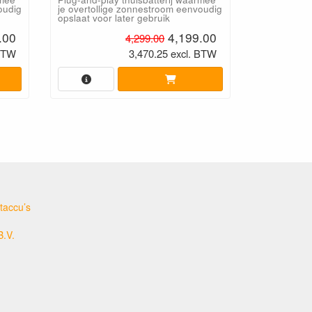
oudig
je overtollige zonnestroom eenvoudig
opslaat voor later gebruik
.00
4,199.00
4,299.00
 BTW
3,470.25 excl. BTW
taccu’s
B.V.