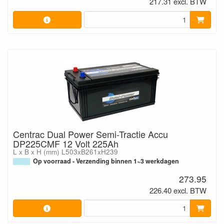
217.31 excl. BTW
Centrac Dual Power Semi-Tractie Accu
DP225CMF 12 Volt 225Ah
L x B x H (mm) L503xB261xH239
Op voorraad - Verzending binnen 1~3 werkdagen
273.95
226.40 excl. BTW