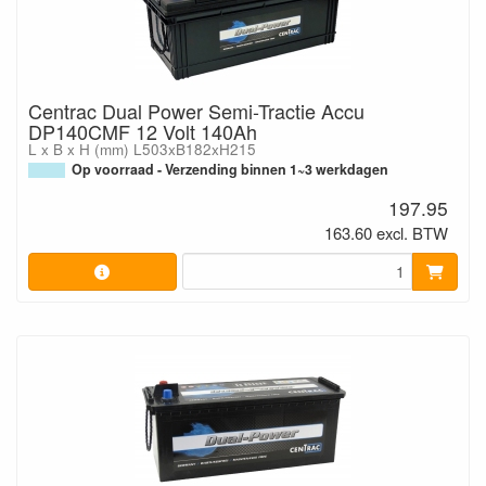
Centrac Dual Power Semi-Tractie Accu
DP140CMF 12 Volt 140Ah
L x B x H (mm) L503xB182xH215
Op voorraad - Verzending binnen 1~3 werkdagen
197.95
163.60 excl. BTW