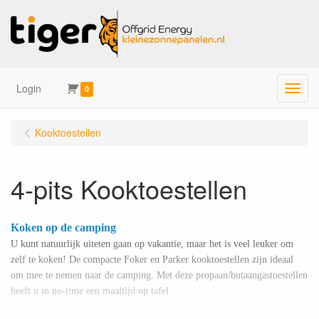
Login
Menu
0
Kooktoestellen
4-pits Kooktoestellen
Koken op de camping
U kunt natuurlijk uiteten gaan op vakantie, maar het is veel leuker om
zelf te koken! De compacte Foker en Parker kooktoestellen zijn ideaal
om mee te nemen naar de camping. Met deze propaan/butaangastoestellen
heeft u in no-time een maaltijd op tafel.