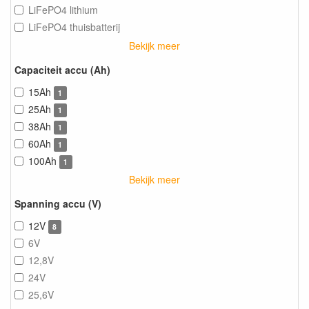
LiFePO4 lithium
LiFePO4 thuisbatterij
Bekijk meer
Capaciteit accu (Ah)
15Ah
1
25Ah
1
38Ah
1
60Ah
1
100Ah
1
Bekijk meer
Spanning accu (V)
12V
8
6V
12,8V
24V
25,6V