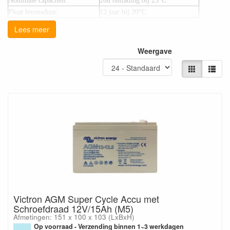
Nominale capaciteit:
20u ontlading bij 25°C
Float levensduur:
12 jaar bij 20°C
Cyclus levensduur:
300 cycli bij 100% ontlading
Lees meer
700 cycli bij 60% ontlading
1000 cycli bij 40% ontlading
Weergave
Floatbedrijf (V)
Cycle bedrijf
Cycle
Normaal (V)
Snelherlading (V)
Absorption
14.2 - 14.6
14.6 - 14.9
Float
13.5 - 13.8
13.5 - 13.8
13.5 - 13.8
Storage
13.2 - 13.5
13.2 - 13.5
13.2 - 13.5
Victron AGM Super Cycle Accu met
Schroefdraad 12V/15Ah (M5)
Afmetingen: 151 x 100 x 103 (LxBxH)
Op voorraad - Verzending binnen 1~3 werkdagen