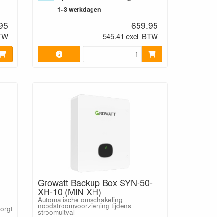
1~3 werkdagen
95
659.95
BTW
545.41 excl. BTW
Growatt Backup Box SYN-50-
XH-10 (MIN XH)
Automatische omschakeling
noodstroomvoorziening tijdens
orgt
stroomuitval