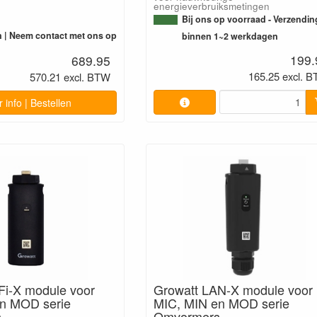
energieverbruiksmetingen
Bij ons op voorraad - Verzendin
n | Neem contact met ons op
binnen 1~2 werkdagen
199.
689.95
165.25 excl. 
570.21 excl. BTW
 info | Bestellen
Fi-X module voor
Growatt LAN-X module voor
n MOD serie
MIC, MIN en MOD serie
s
Omvormers