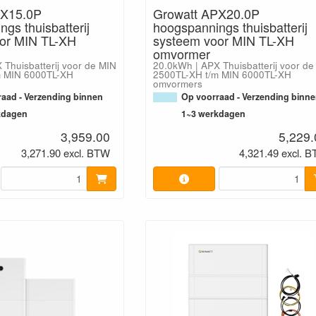
PX15.0P
Growatt APX20.0P
gs thuisbatterij
hoogspannings thuisbatterij
or MIN TL-XH
systeem voor MIN TL-XH
omvormer
 Thuisbatterij voor de MIN
20.0kWh | APX Thuisbatterij voor de
m MIN 6000TL-XH
2500TL-XH t/m MIN 6000TL-XH
omvormers
aad - Verzending binnen
Op voorraad - Verzending binn
kdagen
1~3 werkdagen
3,959.00
5,229.
3,271.90 excl. BTW
4,321.49 excl. 