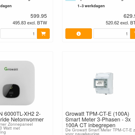
kdagen
1~3 werkdagen
599.95
629.
495.83 excl. BTW
520.62 excl. 
N 6000TL-XH2 2-
Growatt TPM-CT-E (100A)
bride Netomvormer
Smart Meter 3-Phasen - 3x
100A CT inbegrepen
mer Zonnepaneel
0 Watt met
De Growatt Smart Meter TPM-CT-E z
ting
voor nauwkeurige