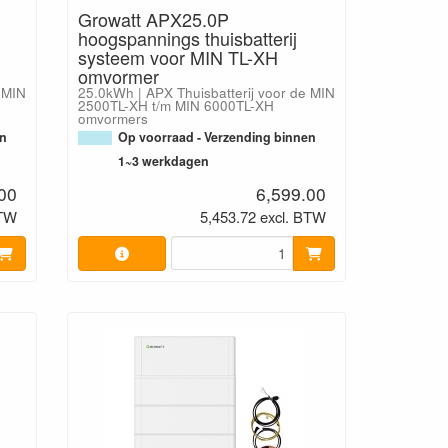
Growatt APX25.0P
hoogspannings thuisbatterij
systeem voor MIN TL-XH
omvormer
 MIN
25.0kWh | APX Thuisbatterij voor de MIN
2500TL-XH t/m MIN 6000TL-XH
omvormers
en
Op voorraad - Verzending binnen
1~3 werkdagen
00
6,599.00
BTW
5,453.72 excl. BTW