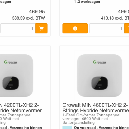
kdagen
1~3 werkdagen
469.95
499.
388.39 excl. BTW
413.18 excl. 
N 4200TL-XH2 2-
Growatt MIN 4600TL-XH2 2-
bride Netomvormer
Strings Hybride Netomvorme
mer Zonnepaneel
1-Fase Omvormer Zonnepaneel
0 Watt met
vermogen 4600 Watt met
ting
Batterijaansluiting
aad - Verzending binnen
Op voorraad - Verzending binn