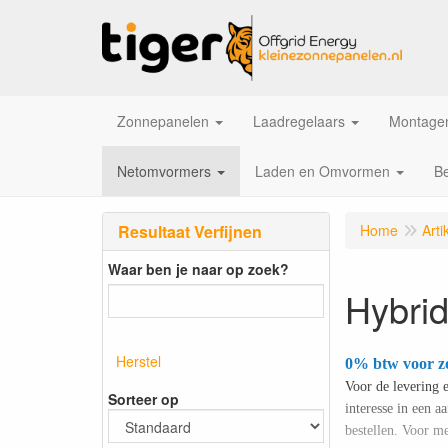
Zonnepanelen
Laadregelaars
Montagem
Netomvormers
Laden en Omvormen
Be
Resultaat Verfijnen
Home
Arti
Waar ben je naar op zoek?
Hybrid
Herstel
0% btw voor z
Voor de levering 
Sorteer op
interesse in een 
bestellen. Voor me