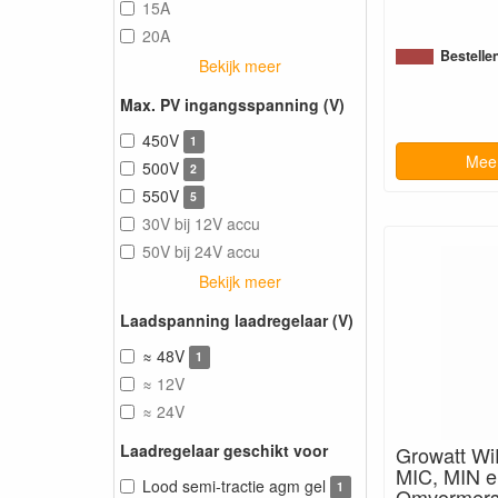
15A
20A
Bestelle
Bekijk meer
Max. PV ingangsspanning (V)
450V
1
Meer
500V
2
550V
5
30V bij 12V accu
50V bij 24V accu
Bekijk meer
Laadspanning laadregelaar (V)
≈ 48V
1
≈ 12V
≈ 24V
Laadregelaar geschikt voor
Growatt Wi
MIC, MIN e
Lood semi-tractie agm gel
1
Omvormer