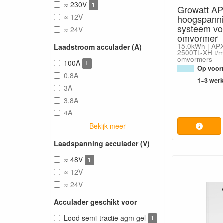
≈ 230V
1
Growatt A
≈ 12V
hoogspannin
systeem vo
≈ 24V
omvormer
15.0kWh | APX
Laadstroom acculader (A)
2500TL-XH t/
omvormers
100A
1
Op voorr
0,8A
1~3 wer
3A
3,8A
4A
Bekijk meer
Laadspanning acculader (V)
≈ 48V
1
≈ 12V
≈ 24V
Acculader geschikt voor
Lood semi-tractie agm gel
1