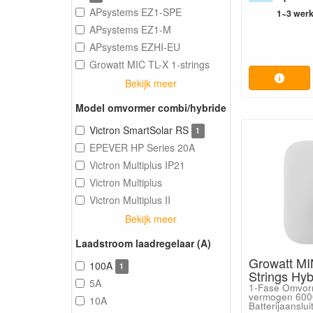
APsystems EZ1-SPE
1~3 wer
APsystems EZ1-M
APsystems EZHI-EU
Growatt MIC TL-X 1-strings
Bekijk meer
Model omvormer combi/hybride
Victron SmartSolar RS
1
EPEVER HP Series 20A
Victron Multiplus IP21
Victron Multiplus
Victron Multiplus II
Bekijk meer
Laadstroom laadregelaar (A)
Growatt MI
100A
1
Strings Hy
5A
1-Fase Omvor
vermogen 600
10A
Batterijaanslui