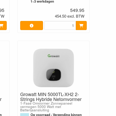
1~3 werkdagen
95
549.95
BTW
454.50 excl. BTW
Growatt MIN 5000TL-XH2 2-
r
Strings Hybride Netomvormer
1-Fase Omvormer Zonnepaneel
vermogen 5000 Watt met
Batterijaansluiting
en
Op voorraad - Verzending binnen