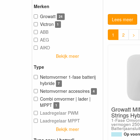
Merken
Growatt
24
Lees meer
Victron
1
ABB
1
2
>
AEG
AIKO
Bekijk meer
Type
Netomvormer 1-fase batterij
hybride
7
Netomvormer accesoires
4
Combi omvormer | lader |
MPPT
1
Growatt MI
Laadregelaar PWM
Strings Hy
1-Fase Omvor
Laadregelaar MPPT
vermogen 250
Batterijaanslui
Bekijk meer
Op voorr
Type accu | batterij