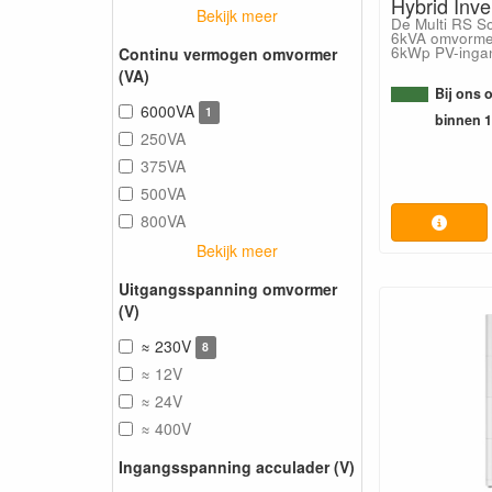
Hybrid Inve
Bekijk meer
De Multi RS S
6kVA omvorme
6kWp PV-inga
Continu vermogen omvormer
(VA)
Bij ons 
6000VA
1
binnen 
250VA
375VA
500VA
800VA
Bekijk meer
Uitgangsspanning omvormer
(V)
≈ 230V
8
≈ 12V
≈ 24V
≈ 400V
Ingangsspanning acculader (V)