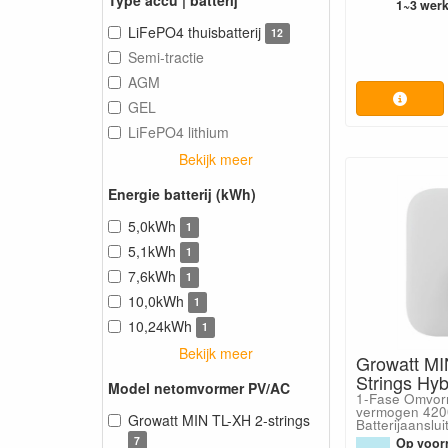
1~3 wer
LiFePO4 thuisbatterij
12
Semi-tractie
AGM
GEL
LiFePO4 lithium
Bekijk meer
Energie batterij (kWh)
5,0kWh
1
5,1kWh
1
7,6kWh
1
10,0kWh
1
10,24kWh
1
Bekijk meer
Growatt MI
Strings Hy
Model netomvormer PV/AC
1-Fase Omvor
vermogen 420
Growatt MIN TL-XH 2-strings
Batterijaanslui
7
Op voorr