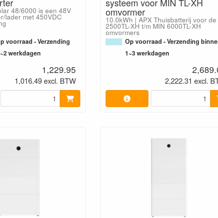
rter
systeem voor MIN TL-XH
omvormer
olar 48/6000 is een 48V
r/lader met 450VDC
10.0kWh | APX Thuisbatterij voor de
ng
2500TL-XH t/m MIN 6000TL-XH
omvormers
op voorraad - Verzending
Op voorraad - Verzending binn
1~2 werkdagen
1~3 werkdagen
1,229.95
2,689.
1,016.49 excl. BTW
2,222.31 excl. 