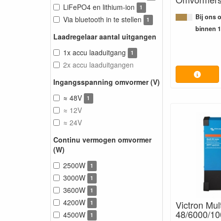
LiFePO4 en lithium-ion
1
Bij ons 
Via bluetooth in te stellen
1
binnen 
Laadregelaar aantal uitgangen
1x accu laaduitgang
1
2x accu laaduitgangen
Ingangsspanning omvormer (V)
≈ 48V
1
≈ 12V
≈ 24V
Continu vermogen omvormer
(W)
2500W
1
3000W
1
3600W
1
4200W
Victron Mul
1
48/6000/10
4500W
1