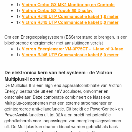
1x
Victron Cerbo GX MK2 Monitoring en Controle
1x
Victron Cerbo GX Touch 50 Display
1x
Victron RJ45 UTP Communicatie kabel 1,8 meter
1x
Victron RJ45 UTP Communicatie kabel 5,0 meter
Om een ​​Energieopslagsysteem (ESS) tot stand te brengen, is een
bijbehorende energiemeter met aansluitingen vereist
1x
Victron Energiemeter VM-3P75CT - 1-fase of 3-fase
1x
Victron RJ45 UTP Communicatie kabel 5,0 meter
De elektronica kern van het systeem - de Victron
Multiplus-II combinatie
De Multiplus-II is een high-end apparaatcombinatie van Victron
Energy, bestaande uit een 48V acculader, omvormer en
omschakelaar. Deze combinatie combineert de klassieke
Multiplus-componenten met een externe stroomsensor en
geïntegreerde anti-eilandfunctie. Dit breidt de PowerControl- en
PowerAssist-functies uit tot 32A a en breidt het potentiële
gebruiksbereik voor toepassingen van energieopslagsystemen
uit. De Multiplus kan daarom ideaal worden gebruikt als back-