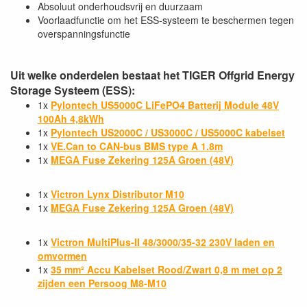
Absoluut onderhoudsvrij en duurzaam
Voorlaadfunctie om het ESS-systeem te beschermen tegen
overspanningsfunctie
Uit welke onderdelen bestaat het TIGER Offgrid Energy
Storage Systeem (ESS):
1x
Pylontech US5000C LiFePO4 Batterij Module 48V
100Ah 4,8kWh
1x
Pylontech US2000C / US3000C / US5000C kabelset
1x
VE.Can to CAN-bus BMS type A 1.8m
1x
MEGA Fuse Zekering 125A Groen (48V
)
1x
Victron Lynx Distributor M10
1x
MEGA Fuse Zekering 125A Groen (48V)
1x
Victron MultiPlus-II 48/3000/35-32 230V laden en
omvormen
1x
35 mm² Accu Kabelset Rood/Zwart 0,8 m met op 2
zijden een Persoog M8-M10