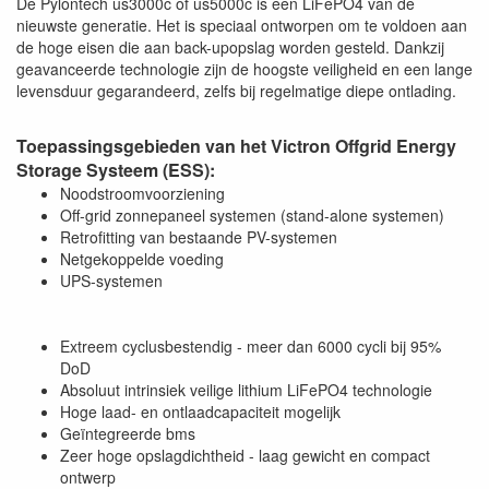
De Pylontech us3000c of us5000c is een LiFePO4 van de
nieuwste generatie. Het is speciaal ontworpen om te voldoen aan
de hoge eisen die aan back-upopslag worden gesteld. Dankzij
geavanceerde technologie zijn de hoogste veiligheid en een lange
levensduur gegarandeerd, zelfs bij regelmatige diepe ontlading.
Toepassingsgebieden van het Victron Offgrid Energy
Storage Systeem (ESS):
Noodstroomvoorziening
Off-grid zonnepaneel systemen (stand-alone systemen)
Retrofitting van bestaande PV-systemen
Netgekoppelde voeding
UPS-systemen
Extreem cyclusbestendig - meer dan 6000 cycli bij 95%
DoD
Absoluut intrinsiek veilige lithium LiFePO4 technologie
Hoge laad- en ontlaadcapaciteit mogelijk
Geïntegreerde bms
Zeer hoge opslagdichtheid - laag gewicht en compact
ontwerp