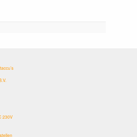
taccu’s
B.V.
C 230V
tellen