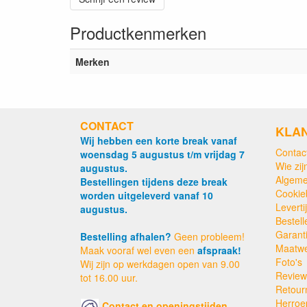
Productkenmerken
Merken
CONTACT
KLA
Wij hebben een korte break vanaf
Contac
woensdag 5 augustus t/m vrijdag 7
Wie zijn
augustus.
Algeme
Bestellingen tijdens deze break
Cookie
worden uitgeleverd vanaf 10
Levert
augustus.
Bestell
Garant
Bestelling afhalen?
Geen probleem!
Maatw
Maak vooraf wel even een
afspraak!
Foto's
Wij zijn op werkdagen open van 9.00
Review
tot 16.00 uur.
Retour
Herroe
Contact en openingstijden