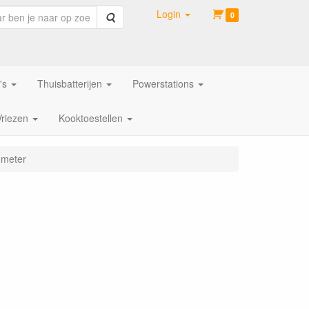
Login
Zoeken
0
's
Thuisbatterijen
Powerstations
Vriezen
Kooktoestellen
 meter