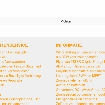
Victron
NTENSERVICE
INFORMATIE
t en Openingstijden
Winterstalling en camper- en boo
 wij
0% BTW voor zonnepanelen
ne Voorwaarden
Flyer van TIGER Offgrid Energy 
beleid en Privacy Statement
Altijd stroom tijdens uw verblijf
ijd en Verzendkosten
Polykristal monokristal en bifacial
en via Beveiligde Verbinding
Laadregelaars PWM en MPPT
ie en Reparatie
Zonnepanelen en offgrid
erk
Accu's en batterijen
Omvormers DC 12V/24V naar A
s
Zonnestroom op camper en boot
neren Herroeping en Ruilen
Energiebalans en capaciteit
pingslink aanvragen
Zelf een zonnepaneel set samens