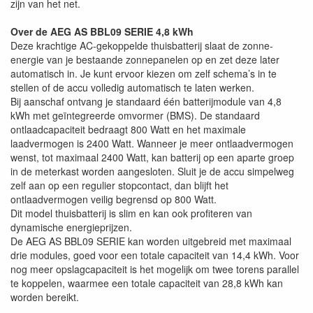
zijn van het net.
Over de AEG AS BBL09 SERIE 4,8 kWh
Deze krachtige AC-gekoppelde thuisbatterij slaat de zonne-
energie van je bestaande zonnepanelen op en zet deze later
automatisch in. Je kunt ervoor kiezen om zelf schema’s in te
stellen of de accu volledig automatisch te laten werken.
Bij aanschaf ontvang je standaard één batterijmodule van 4,8
kWh met geïntegreerde omvormer (BMS). De standaard
ontlaadcapaciteit bedraagt 800 Watt en het maximale
laadvermogen is 2400 Watt. Wanneer je meer ontlaadvermogen
wenst, tot maximaal 2400 Watt, kan batterij op een aparte groep
in de meterkast worden aangesloten. Sluit je de accu simpelweg
zelf aan op een regulier stopcontact, dan blijft het
ontlaadvermogen veilig begrensd op 800 Watt.
Dit model thuisbatterij is slim en kan ook profiteren van
dynamische energieprijzen.
De AEG AS BBL09 SERIE kan worden uitgebreid met maximaal
drie modules, goed voor een totale capaciteit van 14,4 kWh. Voor
nog meer opslagcapaciteit is het mogelijk om twee torens parallel
te koppelen, waarmee een totale capaciteit van 28,8 kWh kan
worden bereikt.