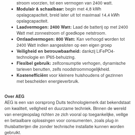
stroom voorzien, tot een vermogen van 2400 watt.
Modulair & schaalbaar:
begin met 4,8 kWh
opslagcapaciteit, breid later uit tot maximaal 14,4 kWh
opslagcapaciteit.
Laadvermogen: 2400 Watt:
Laad de batterij op met 2400
Watt met zonnestroom of goedkope netstroom.
Ontlaadvermogen: 800 Watt:
Kan verhoogd worden tot
2400 Watt indien aangesloten op een eigen groep
Veiligheid en betrouwbaarheid:
dankzij LiFePO4-
technologie en IP65-behuizing.
Flexibel gebruik:
zelfconsumptie verhogen, dynamische
tarieven benutten, zelfs noodstroommogelijkheid.
Kostenefficiënt
voor kleinere huishoudens of gezinnen
met bescheiden energieverbruik.
Over AEG
AEG is een van oorsprong Duits technologiemerk dat bekendstaat
om kwaliteit, veiligheid en duurzame techniek. Binnen de wereld
van energieopslag richten ze zich vooral op toegankelijke, veilige
en betaalbare oplossingen voor consumenten, zoals plug-in
thuisbatterijen die zonder technische installatie kunnen worden
gebruikt.