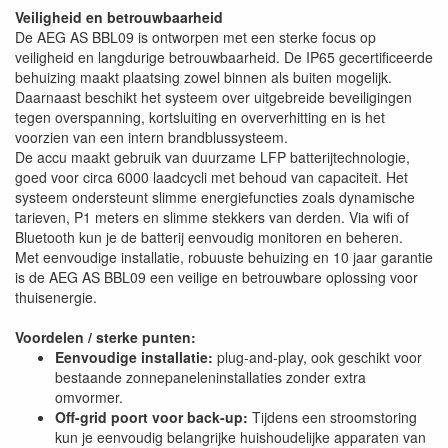
Veiligheid en betrouwbaarheid
De AEG AS BBL09 is ontworpen met een sterke focus op
veiligheid en langdurige betrouwbaarheid. De IP65 gecertificeerde
behuizing maakt plaatsing zowel binnen als buiten mogelijk.
Daarnaast beschikt het systeem over uitgebreide beveiligingen
tegen overspanning, kortsluiting en oververhitting en is het
voorzien van een intern brandblussysteem.
De accu maakt gebruik van duurzame LFP batterijtechnologie,
goed voor circa 6000 laadcycli met behoud van capaciteit. Het
systeem ondersteunt slimme energiefuncties zoals dynamische
tarieven, P1 meters en slimme stekkers van derden. Via wifi of
Bluetooth kun je de batterij eenvoudig monitoren en beheren.
Met eenvoudige installatie, robuuste behuizing en 10 jaar garantie
is de AEG AS BBL09 een veilige en betrouwbare oplossing voor
thuisenergie.
Voordelen / sterke punten:
Eenvoudige installatie:
plug-and-play, ook geschikt voor
bestaande zonnepaneleninstallaties zonder extra
omvormer.
Off-grid poort voor back-up:
Tijdens een stroomstoring
kun je eenvoudig belangrijke huishoudelijke apparaten van