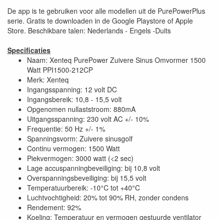
De app is te gebruiken voor alle modellen uit de PurePowerPlus
serie. Gratis te downloaden in de Google Playstore of Apple
Store. Beschikbare talen: Nederlands - Engels -Duits
Specificaties
Naam: Xenteq PurePower Zuivere Sinus Omvormer 1500
Watt PPI1500-212CP
Merk: Xenteq
Ingangsspanning: 12 volt DC
Ingangsbereik: 10,8 - 15,5 volt
Opgenomen nullaststroom: 880mA
Uitgangsspanning: 230 volt AC +/- 10%
Frequentie: 50 Hz +/- 1%
Spanningsvorm: Zuivere sinusgolf
Continu vermogen: 1500 Watt
Piekvermogen: 3000 watt (<2 sec)
Lage accuspanningbeveiliging: bij 10,8 volt
Overspanningsbeveiliging: bij 15,5 volt
Temperatuurbereik: -10°C tot +40°C
Luchtvochtigheid: 20% tot 90% RH, zonder condens
Rendement: 92%
Koeling: Temperatuur en vermogen gestuurde ventilator