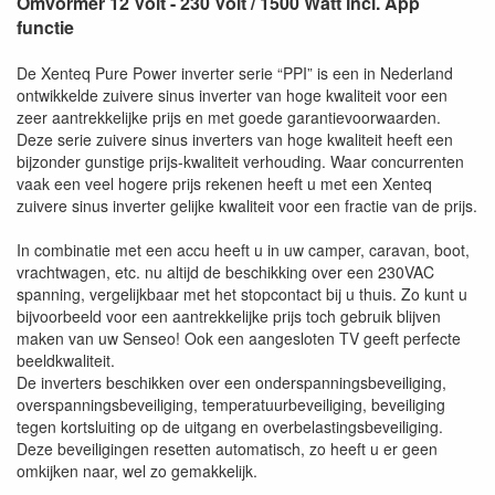
Omvormer 12 Volt - 230 Volt / 1500 Watt incl. App
functie
De Xenteq Pure Power inverter serie “PPI” is een in Nederland
ontwikkelde zuivere sinus inverter van hoge kwaliteit voor een
zeer aantrekkelijke prijs en met goede garantievoorwaarden.
Deze serie zuivere sinus inverters van hoge kwaliteit heeft een
bijzonder gunstige prijs-kwaliteit verhouding. Waar concurrenten
vaak een veel hogere prijs rekenen heeft u met een Xenteq
zuivere sinus inverter gelijke kwaliteit voor een fractie van de prijs.
In combinatie met een accu heeft u in uw camper, caravan, boot,
vrachtwagen, etc. nu altijd de beschikking over een 230VAC
spanning, vergelijkbaar met het stopcontact bij u thuis. Zo kunt u
bijvoorbeeld voor een aantrekkelijke prijs toch gebruik blijven
maken van uw Senseo! Ook een aangesloten TV geeft perfecte
beeldkwaliteit.
De inverters beschikken over een onderspanningsbeveiliging,
overspanningsbeveiliging, temperatuurbeveiliging, beveiliging
tegen kortsluiting op de uitgang en overbelastingsbeveiliging.
Deze beveiligingen resetten automatisch, zo heeft u er geen
omkijken naar, wel zo gemakkelijk.