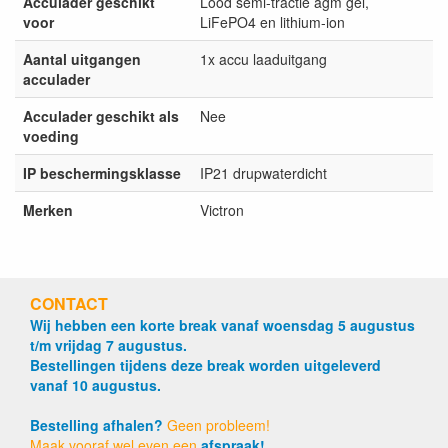
Acculader geschikt
Lood semi-tractie agm gel,
voor
LiFePO4 en lithium-ion
Aantal uitgangen
1x accu laaduitgang
acculader
Acculader geschikt als
Nee
voeding
IP beschermingsklasse
IP21 drupwaterdicht
Merken
Victron
CONTACT
Wij hebben een korte break vanaf woensdag 5 augustus
t/m vrijdag 7 augustus.
Bestellingen tijdens deze break worden uitgeleverd
vanaf 10 augustus.
Bestelling afhalen?
Geen probleem!
Maak vooraf wel even een
afspraak!