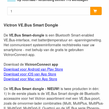
Victron VE.Bus Smart Dongle
De
VE.Bus Smart-dongle
is een Bluetooth Smart-enabled
VE.Bus-interface, met batterijtemperatuur en -spanningsmeting.
Het communiceert systeeminformatie rechtstreeks naar uw
smartphone - met behulp van de gratis te gebruiken
VictronConnect-app.
Download de
VictronConnect app
Download voor Android van Play Store
Download voor iOS van App Store
Download voor Mac van App Store
De
VE.Bus Smart dongle - NIEUW!
is twee producten in één:
1) In de eerste plaats is de VE.Bus Smart dongle dé Bluetooth-
accessoire voor het Victron assortiment met een VE.Bus-poort,
zoals de omvormer-lader combinaties (Multi, MultiPlus, MultiPlus-
II, MultiGrid, MultiGrid-II, Quattro) en de VE.Bus serie Phoenix-