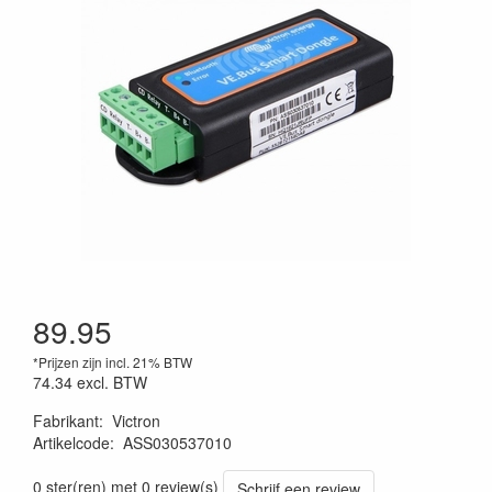
89.95
*Prijzen zijn incl. 21% BTW
74.34
excl. BTW
Fabrikant
:
Victron
Artikelcode
:
ASS030537010
0 ster(ren) met 0 review(s)
Schrijf een review