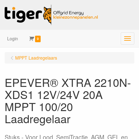
Login
Menu
0
MPPT Laadregelaars
EPEVER® XTRA 2210N-
XDS1 12V/24V 20A
MPPT 100/20
Laadregelaar
Stuks
Voor Lood, SemiTractie, AGM, GEL en