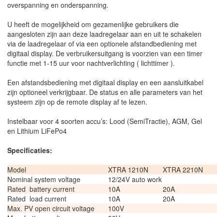
overspanning en onderspanning.
U heeft de mogelijkheid om gezamenlijke gebruikers die
aangesloten zijn aan deze laadregelaar aan en uit te schakelen
via de laadregelaar of via een optionele afstandbediening met
digitaal display. De verbruikersuitgang is voorzien van een timer
functie met 1-15 uur voor nachtverlichting ( lichttimer ).
Een afstandsbediening met digitaal display en een aansluitkabel
zijn optioneel verkrijgbaar. De status en alle parameters van het
systeem zijn op de remote display af te lezen.
Instelbaar voor 4 soorten accu’s: Lood (SemiTractie), AGM, Gel
en Lithium LiFePo4
Specificaties:
Model
XTRA 1210N
XTRA 2210N
Nominal system voltage
12/24V auto work
Rated battery current
10A
20A
Rated load current
10A
20A
Max. PV open circuit voltage
100V