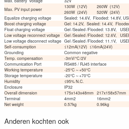
Max. battery voltage
32V
130W (12V)
260W (12V)
Max. PV input power
260W (24V)
520W (24V)
Equalize charging voltage
Sealed: 14.6V, Flooded: 14.8V, US
Boost charging voltage
Gel: 14.2V, Sealed: 14.4V, Flood
Float charging voltage
Gel /Sealed /Flooded: 13.8V, USE
Low voltage reconnect voltage
Gel /Sealed /Flooded: 12.6V, USE
Low voltage disconnect voltage
Gel /Sealed /Flooded: 11.1V, USE
Self-consumption
≤12mA(12V) ≤16mA(24V)
Grounding
Common negative
Temp. compensation
-3mV/℃/2V
Communication Port
RS485 / RJ45 interface
Working temperature
-25℃～+50℃
Storage temperature
-20℃～+70℃
Humidity
≤95% N.C.
Enclosure
IP32
Overall dimension
175x143x48mm
217x158x57mm
Terminal
4mm2
16mm2
Net weight
0.57kg
0.96kg
Anderen kochten ook