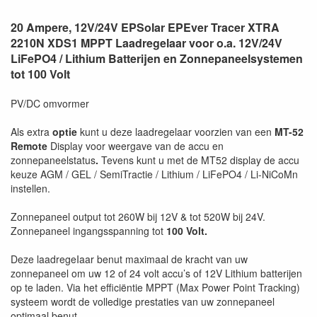
20 Ampere, 12V/24V EPSolar EPEver Tracer XTRA
2210N XDS1 MPPT Laadregelaar voor o.a. 12V/24V
LiFePO4 / Lithium Batterijen en Zonnepaneelsystemen
tot 100 Volt
PV/DC omvormer
Als extra
optie
kunt u deze laadregelaar voorzien van een
MT-52
Remote
Display voor weergave van de accu en
zonnepaneelstatus
.
Tevens kunt u met de MT52 display de accu
keuze AGM / GEL / SemiTractie / Lithium / LiFePO4 / Li-NiCoMn
instellen.
Zonnepaneel output tot 260W bij 12V & tot 520W bij 24V.
Zonnepaneel ingangsspanning tot
100 Volt.
Deze laadregeIaar benut maximaal de kracht van uw
zonnepaneel om uw 12 of 24 volt accu’s of 12V Lithium batterijen
op te laden. Via het efficiëntie MPPT (Max Power Point Tracking)
systeem wordt de volledige prestaties van uw zonnepaneel
optimaal benut.