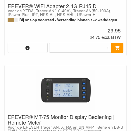
EPEVER® WiFi Adapter 2.4G RJ45 D
Voor de XTRA, Tracer-AN(10-40A), Tracer-AN(50-100A),
IPower-Plus, IPT, HPS-AL, HPS-AHL, UPower-Hi
Bij ons op voorraad - Verzending binnen 1~2 werkdagen
29.95
24.75 excl. BTW
EPEVER® MT-75 Monitor Display Bediening |
Remote Meter
Voor de EPEVER Tracer AN, XTRA en BN MPPT Serie en LS-B
PWM Serie Laadregelaars en EPEVER Omvormers