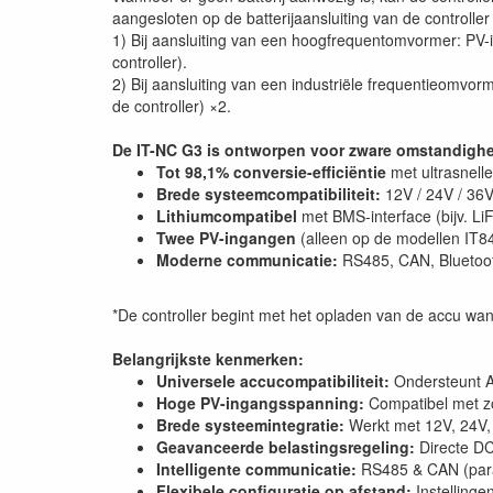
aangesloten op de batterijaansluiting van de controlle
1) Bij aansluiting van een hoogfrequentomvormer: PV-
controller).
2) Bij aansluiting van een industriële frequentieomvo
de controller) ×2.
De IT-NC G3 is ontworpen voor zware omstandighe
Tot 98,1% conversie-efficiëntie
met ultrasnell
Brede systeemcompatibiliteit:
12V / 24V / 36V
Lithiumcompatibel
met BMS-interface (bijv. L
Twee PV-ingangen
(alleen op de modellen IT8
Moderne communicatie:
RS485, CAN, Bluetoot
*De controller begint met het opladen van de accu wa
Belangrijkste kenmerken:
Universele accucompatibiliteit:
Ondersteunt A
Hoge PV-ingangsspanning:
Compatibel met z
Brede systeemintegratie:
Werkt met 12V, 24V,
Geavanceerde belastingsregeling:
Directe DC
Intelligente communicatie:
RS485 & CAN (paral
Flexibele configuratie op afstand:
Instellinge