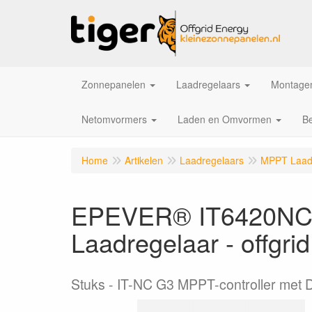
Zonnepanelen
Laadregelaars
Montagem
Netomvormers
Laden en Omvormen
Be
Home
Artikelen
Laadregelaars
MPPT Laad
EPEVER® IT6420NC 
Laadregelaar - offgr
Stuks
IT-NC G3 MPPT-controller met D