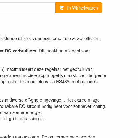
In Winkelwagen
idende off-grid zonnesystemen die zowel efficiënt
ect DC-verbruikers.
Dit maakt hem ideaal voor
) maximaliseert deze regelaar het gebruik van
 via een mobiele app mogelijk maakt. De intelligente
op afstand is moeiteloos via RS485, met optionele
 in diverse off-grid omgevingen. Het extreem lage
trouwbare DC-stroom nodig hebt voor zonneverlichting,
eer van zonne-energie.
 off-grid toepassingen.
mer worden aangesloten. De omvormer moet worden