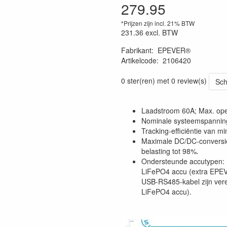
279.95
*Prijzen zijn incl. 21% BTW
231.36
excl. BTW
Fabrikant
:
EPEVER®
Artikelcode
:
2106420
0 ster(ren) met 0 review(s)
Sch
Laadstroom 60A; Max. ope
Nominale systeemspannin
Tracking-efficiëntie van m
Maximale DC/DC-conversie
belasting tot 98%.
Ondersteunde accutypen: 
LiFePO4 accu (extra EPEVE
USB-RS485-kabel zijn verei
LiFePO4 accu).