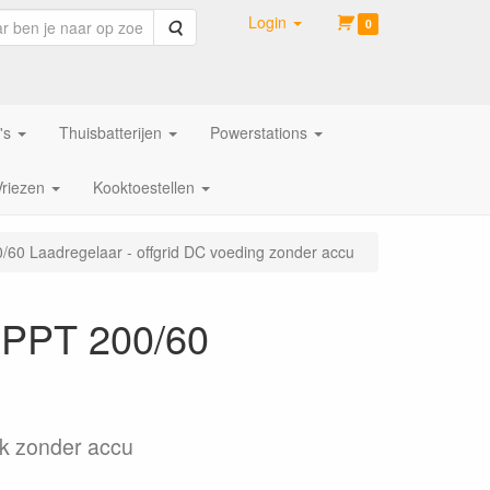
Login
Zoeken
0
's
Thuisbatterijen
Powerstations
Vriezen
Kooktoestellen
 Laadregelaar - offgrid DC voeding zonder accu
PPT 200/60
ok zonder accu