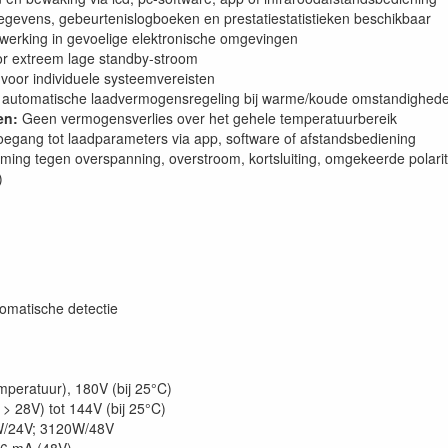
egevens, gebeurtenislogboeken en prestatiestatistieken beschikbaar
e werking in gevoelige elektronische omgevingen
or extreem lage standby-stroom
 voor individuele systeemvereisten
 automatische laadvermogensregeling bij warme/koude omstandighed
en:
Geen vermogensverlies over het gehele temperatuurbereik
egang tot laadparameters via app, software of afstandsbediening
ming tegen overspanning, overstroom, kortsluiting, omgekeerde polarit
)
omatische detectie
mperatuur), 180V (bij 25°C)
> 28V) tot 144V (bij 25°C)
/24V; 3120W/48V