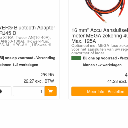
ER® Bluetooth Adapter
16 mm² Accu Aansluitset
RJ45 D
meter MEGA zekering 40
e XTRA, Tracer-AN(10-40A),
Max. 125A
-AN(50-100A), IPower-Plus,
HPS-AL, HPS-AHL, UPower-Hi
Optioneel met MEGA-fuse zeke
voor het aansluiten van uw reg
omvormer of lader
Bij ons op voorraad - Verzending
Bij ons op voorraad - Ver
binnen 1~2 werkdagen
binnen 1~2 werkdagen
26.95
4
22.27 excl. BTW
41.28 excl
Meer info | Bestellen