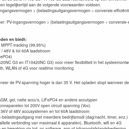
r en tegelijkertijd aan de volgende voorwaarden voldoen.
ingangsvermogen > (belastingsuitgangsvermogen ÷ conversie-efficiënti
rmer: PV-ingangsvermogen > (belastingsuitgangsvermogen ÷ conversie-ef
den en biedt:
e MPPT-tracking (99,95%)
 / 48V & tot 60A laadstroom
iFePO4)
420NC G3 en IT10420NC G3) voor meer flexibiliteit in het systeemontw
h, WLAN of 4G voor realtime monitoring
nneer de PV-spanning hoger is dan 35 V. Het opladen stopt wanneer de
GM, gel, natte accu's, LiFePO4 en andere accutypen
onnepanelen tot 200V open circuit spanning (Voc)
 36V of 48V accusystemen en tot 60A laadstroom
-belastingsuitgang met meerdere bedrijfsmodi (dag/nacht, timer, enz.)
lelle verbinding van maximaal 6 apparaten), Bluetooth, wifi en 4G
n en bewaking via lcd, pc-software, app of infraroodafstandsbediening