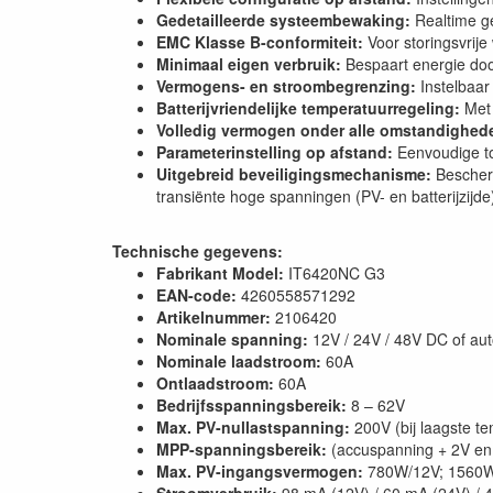
Gedetailleerde systeembewaking:
Realtime g
EMC Klasse B-conformiteit:
Voor storingsvrij
Minimaal eigen verbruik:
Bespaart energie do
Vermogens- en stroombegrenzing:
Instelbaar
Batterijvriendelijke temperatuurregeling:
Met
Volledig vermogen onder alle omstandighed
Parameterinstelling op afstand:
Eenvoudige to
Uitgebreid beveiligingsmechanisme:
Bescher
transiënte hoge spanningen (PV- en batterijzijde
Technische gegevens:
Fabrikant Model:
IT6420NC G3
EAN-code:
4260558571292
Artikelnummer:
2106420
Nominale spanning:
12V / 24V / 48V DC of aut
Nominale laadstroom:
60A
Ontlaadstroom:
60A
Bedrijfsspanningsbereik:
8 – 62V
Max. PV-nullastspanning:
200V (bij laagste te
MPP-spanningsbereik:
(accuspanning + 2V en 
Max. PV-ingangsvermogen:
780W/12V; 1560W