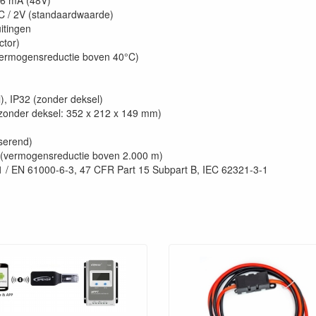
46 mA (48V)
C / 2V (standaardwaarde)
itingen
tor)
vermogensreductie boven 40°C)
), IP32 (zonder deksel)
onder deksel: 352 x 212 x 149 mm)
serend)
(vermogensreductie boven 2.000 m)
 / EN 61000-6-3, 47 CFR Part 15 Subpart B, IEC 62321-3-1