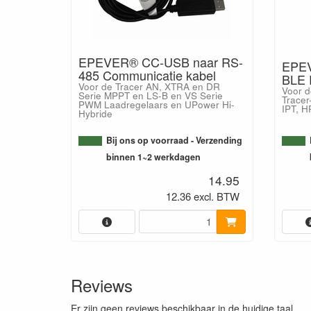
EPEVER® CC-USB naar RS-
EPEV
485 Communicatie kabel
BLE 
Voor de Tracer AN, XTRA en DR
Voor d
Serie MPPT en LS-B en VS Serie
Tracer
PWM Laadregelaars en UPower Hi-
IPT, 
Hybride
Bij ons op voorraad - Verzending
binnen 1~2 werkdagen
14.95
12.36 excl. BTW
Reviews
Er zijn geen reviews beschikbaar in de huidige taal