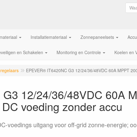
ateriaal
Installatiemateriaal
Zonnepaneelsets
Accu
veiligen en Schakelen
Monitoring en Controle
Koelen en 
regelaars
EPEVER® IT6420NC G3 12/24/36/48VDC 60A MPPT 200/60
G3 12/24/36/48VDC 60A M
id DC voeding zonder accu
C-voedings uitgang voor off-grid zonne-energie; o