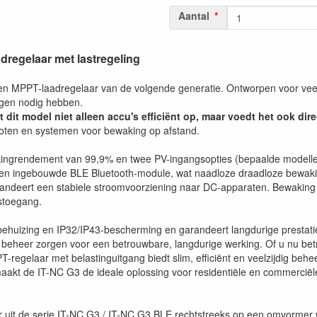
Aantal
regelaar met lastregeling
n MPPT-laadregelaar van de volgende generatie. Ontworpen voor veele
gen nodig hebben.
 dit model niet alleen accu's efficiënt op, maar voedt het ook dir
boten en systemen voor bewaking op afstand.
ingrendement van 99,9% en twee PV-ingangsopties (bepaalde modellen
en ingebouwde BLE Bluetooth-module, wat naadloze draadloze bewaking
randeert een stabiele stroomvoorziening naar DC-apparaten. Bewaking 
nstoegang.
uizing en IP32/IP43-bescherming en garandeert langdurige prestaties
he beheer zorgen voor een betrouwbare, langdurige werking. Of u nu be
-regelaar met belastinguitgang biedt slim, efficiënt en veelzijdig beh
aakt de IT-NC G3 de ideale oplossing voor residentiële en commerciële
ller uit de serie IT-NC G3 / IT-NC G3 BLE rechtstreeks op een omvor