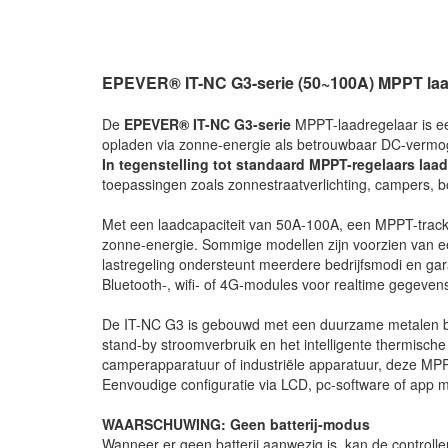
EPEVER® IT-NC G3-serie (50~100A) MPPT laad
De
EPEVER® IT-NC G3-serie
MPPT-laadregelaar is ee
opladen via zonne-energie als betrouwbaar DC-vermo
In tegenstelling tot standaard MPPT-regelaars laadt
toepassingen zoals zonnestraatverlichting, campers, 
Met een laadcapaciteit van 50A-100A, een MPPT-track
zonne-energie. Sommige modellen zijn voorzien van e
lastregeling ondersteunt meerdere bedrijfsmodi en ga
Bluetooth-, wifi- of 4G-modules voor realtime gegeve
De IT-NC G3 is gebouwd met een duurzame metalen beh
stand-by stroomverbruik en het intelligente thermisc
camperapparatuur of industriële apparatuur, deze MPPT
Eenvoudige configuratie via LCD, pc-software of app m
WAARSCHUWING: Geen batterij-modus
Wanneer er geen batterij aanwezig is, kan de contro