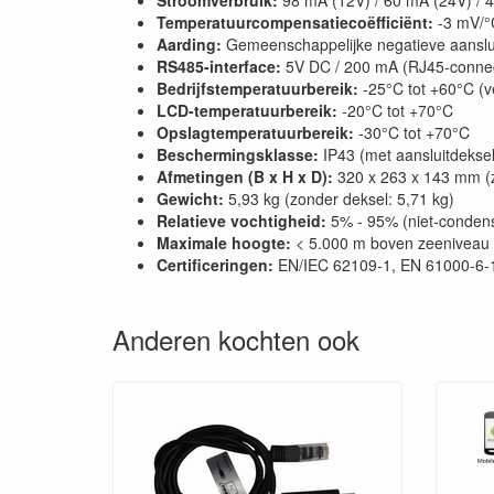
Stroomverbruik:
98 mA (12V) / 60 mA (24V) / 
Temperatuurcompensatiecoëfficiënt:
-3 mV/°
Aarding:
Gemeenschappelijke negatieve aanslu
RS485-interface:
5V DC / 200 mA (RJ45-connec
Bedrijfstemperatuurbereik:
-25°C tot +60°C (
LCD-temperatuurbereik:
-20°C tot +70°C
Opslagtemperatuurbereik:
-30°C tot +70°C
Beschermingsklasse:
IP43 (met aansluitdeksel
Afmetingen (B x H x D):
320 x 263 x 143 mm (z
Gewicht:
5,93 kg (zonder deksel: 5,71 kg)
Relatieve vochtigheid:
5% - 95% (niet-conden
Maximale hoogte:
< 5.000 m boven zeeniveau 
Certificeringen:
EN/IEC 62109-1, EN 61000-6-1
Anderen kochten ook