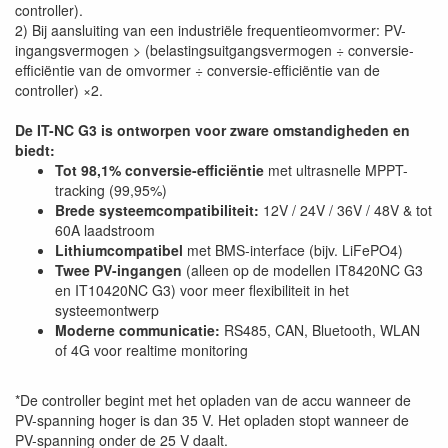
controller).
2) Bij aansluiting van een industriële frequentieomvormer: PV-
ingangsvermogen > (belastingsuitgangsvermogen ÷ conversie-
efficiëntie van de omvormer ÷ conversie-efficiëntie van de
controller) ×2.
De IT-NC G3 is ontworpen voor zware omstandigheden en
biedt:
Tot 98,1% conversie-efficiëntie
met ultrasnelle MPPT-
tracking (99,95%)
Brede systeemcompatibiliteit:
12V / 24V / 36V / 48V & tot
60A laadstroom
Lithiumcompatibel
met BMS-interface (bijv. LiFePO4)
Twee PV-ingangen
(alleen op de modellen IT8420NC G3
en IT10420NC G3) voor meer flexibiliteit in het
systeemontwerp
Moderne communicatie:
RS485, CAN, Bluetooth, WLAN
of 4G voor realtime monitoring
*De controller begint met het opladen van de accu wanneer de
PV-spanning hoger is dan 35 V. Het opladen stopt wanneer de
PV-spanning onder de 25 V daalt.