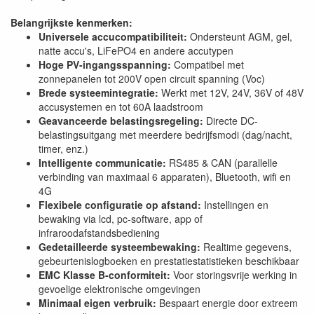
Belangrijkste kenmerken:
Universele accucompatibiliteit:
Ondersteunt AGM, gel,
natte accu's, LiFePO4 en andere accutypen
Hoge PV-ingangsspanning:
Compatibel met
zonnepanelen tot 200V open circuit spanning (Voc)
Brede systeemintegratie:
Werkt met 12V, 24V, 36V of 48V
accusystemen en tot 60A laadstroom
Geavanceerde belastingsregeling:
Directe DC-
belastingsuitgang met meerdere bedrijfsmodi (dag/nacht,
timer, enz.)
Intelligente communicatie:
RS485 & CAN (parallelle
verbinding van maximaal 6 apparaten), Bluetooth, wifi en
4G
Flexibele configuratie op afstand:
Instellingen en
bewaking via lcd, pc-software, app of
infraroodafstandsbediening
Gedetailleerde systeembewaking:
Realtime gegevens,
gebeurtenislogboeken en prestatiestatistieken beschikbaar
EMC Klasse B-conformiteit:
Voor storingsvrije werking in
gevoelige elektronische omgevingen
Minimaal eigen verbruik:
Bespaart energie door extreem