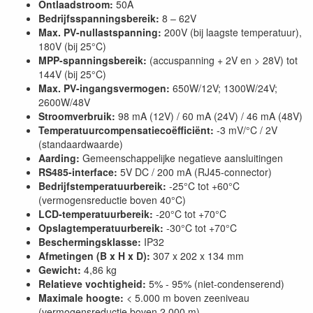
Ontlaadstroom:
50A
Bedrijfsspanningsbereik:
8 – 62V
Max. PV-nullastspanning:
200V (bij laagste temperatuur),
180V (bij 25°C)
MPP-spanningsbereik:
(accuspanning + 2V en > 28V) tot
144V (bij 25°C)
Max. PV-ingangsvermogen:
650W/12V; 1300W/24V;
2600W/48V
Stroomverbruik:
98 mA (12V) / 60 mA (24V) / 46 mA (48V)
Temperatuurcompensatiecoëfficiënt:
-3 mV/°C / 2V
(standaardwaarde)
Aarding:
Gemeenschappelijke negatieve aansluitingen
RS485-interface:
5V DC / 200 mA (RJ45-connector)
Bedrijfstemperatuurbereik:
-25°C tot +60°C
(vermogensreductie boven 40°C)
LCD-temperatuurbereik:
-20°C tot +70°C
Opslagtemperatuurbereik:
-30°C tot +70°C
Beschermingsklasse:
IP32
Afmetingen (B x H x D):
307 x 202 x 134 mm
Gewicht:
4,86 kg
Relatieve vochtigheid:
5% - 95% (niet-condenserend)
Maximale hoogte:
< 5.000 m boven zeeniveau
(vermogensreductie boven 2.000 m)