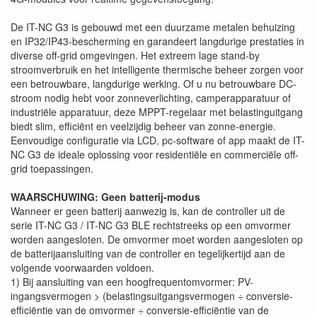
De IT-NC G3 is gebouwd met een duurzame metalen behuizing
en IP32/IP43-bescherming en garandeert langdurige prestaties in
diverse off-grid omgevingen. Het extreem lage stand-by
stroomverbruik en het intelligente thermische beheer zorgen voor
een betrouwbare, langdurige werking. Of u nu betrouwbare DC-
stroom nodig hebt voor zonneverlichting, camperapparatuur of
industriële apparatuur, deze MPPT-regelaar met belastinguitgang
biedt slim, efficiënt en veelzijdig beheer van zonne-energie.
Eenvoudige configuratie via LCD, pc-software of app maakt de IT-
NC G3 de ideale oplossing voor residentiële en commerciële off-
grid toepassingen.
WAARSCHUWING: Geen batterij-modus
Wanneer er geen batterij aanwezig is, kan de controller uit de
serie IT-NC G3 / IT-NC G3 BLE rechtstreeks op een omvormer
worden aangesloten. De omvormer moet worden aangesloten op
de batterijaansluiting van de controller en tegelijkertijd aan de
volgende voorwaarden voldoen.
1) Bij aansluiting van een hoogfrequentomvormer: PV-
ingangsvermogen > (belastingsuitgangsvermogen ÷ conversie-
efficiëntie van de omvormer ÷ conversie-efficiëntie van de