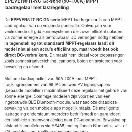
EPEVER® IT-NC G3-serie (50~100A) MPPT
laadregelaar met lastregeling
De
EPEVER® IT-NC G3-serie
MPPT-laadregelaar is een MPPT-
laadregelaar van de volgende generatie. Ontworpen voor
veeleidende off-grid zonnesystemen die zowel efficiënt opladen
via zonne-energie als betrouwbaar DC-vermogen nodig hebben.
In tegenstelling tot standaard MPPT-regelaars laadt dit
model niet alleen accu's efficiënt op, maar voedt het ook
direct DC-verbruikers.
Dit maakt hem ideaal voor toepassingen
zoals zonnestraatverlichting, campers, boten en systemen voor
bewaking op afstand.
Met een laadcapaciteit van 50A-100A, een MPPT-
trackingrendement van 99,9% en twee PV-ingangsopties
(bepaalde modellen) maximaliseert deze regelaar het gebruik van
zonne-energie. Sommige modellen zijn voorzien van een
ingebouwde BLE Bluetooth-module, wat naadloze draadloze
bewaking via een mobiele app mogelijk maakt. De intelligente
lastregeling ondersteunt meerdere bedrijfsmodi en garandeert
een stabiele stroomvoorziening naar DC-apparaten. Bewaking op
afstand is moeiteloos via RS485, met optionele Bluetooth-, wifi- of
4G-modules voor realtime gegevenstoegang.