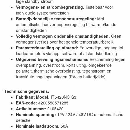
lage standby-stroom
Vermogens- en stroombegrenzing:
Instelbaar voor
individuele systeemvereisten
Batterijvriendelijke temperatuurregeling:
Met
automatische laadvermogensregeling bij warme/koude
omstandigheden
Volledig vermogen onder alle omstandigheden:
Geen
vermogensverlies over het gehele temperatuurbereik
Parameterinstelling op afstand:
Eenvoudige toegang tot
laadparameters via app, software of afstandsbediening
Uitgebreid beveiligingsmechanisme:
Bescherming tegen
overspanning, overstroom, kortsluiting, omgekeerde
polariteit, thermische overbelasting, tegenstroom en
transiënte hoge spanningen (PV- en batterijzijde)
Technische gegevens:
Fabrikant Model:
IT5420NC G3
EAN-code:
4260558571285
Artikelnummer:
2105420
Nominale spanning:
12V / 24V / 48V DC of automatische
detectie
Nominale laadstroom:
50A