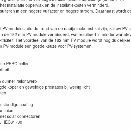
et installatie oppervlak en de installatiekosten verminderd.
resulteren in een hogere vulfactor en hogere stroom. Daarnaast wordt 
PV-modules, die de trend van de nabije toekomst zal zijn, zal uw PV-
van de 182 mm PV-module verminderd, wat resulteert in minder warmtev
ktriciteit. Het voordeel van de 182 mm PV-module wordt nog duidelijker
m PV-module een goede keuze voor PV-systemen.
jne PERC-cellen
iteit
 dunner railontwerp
e koper en geweldige prestaties bij weinig licht
sten
estendige coating
luminium
met solar connectoren
5, IEC61730