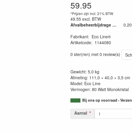
59.95
*Prijzen zijn incl. 21% BTW
49.55
excl. BTW
Afvalbeheerbijdrage €. 0,04/kg
0.20
Fabrikant
:
Eco Line®
Artikelcode
:
1144080
0 ster(ren) met 0 review(s)
Sch
Gewicht: 5,0 kg
Afmeting: 111,0 × 40,0 × 3,5 cm
Model: Eco Line
Vermogen: 80 Watt Monokristal
Bij ons op voorraad - Verz
Aantal