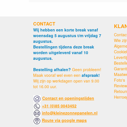
CONTACT
KLA
Wij hebben een korte break vanaf
Contac
woensdag 5 augustus t/m vrijdag 7
Wie zijn
augustus.
Algeme
Bestellingen tijdens deze break
Cookie
worden uitgeleverd vanaf 10
Levert
augustus.
Bestell
Garant
Bestelling afhalen?
Geen probleem!
Maatw
Maak vooraf wel even een
afspraak!
Foto's
Wij zijn op werkdagen open van 9.00
Review
tot 16.00 uur.
Retour
Herroe
Contact en openingstijden
+31 (0)85 0043452
info@kleinezonnepanelen.nl
Route via google maps