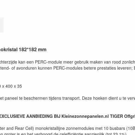
okristal 182*182 mm
chterzijde kan een PERC-module meer gebruik maken van rood zonlicht
e ochtend- of avonduren kunnen PERC-modules betere prestaties leveren
 x 400 x 35
 paneel te beschermen tijdens transport. Deze hoeken dient u te verw
m, EXCLUSIEVE AANBIEDING BIJ Kleinezonnepanelen.nl TIGER Offgr
r and Rear Cell) monokristallijne zonnemodules met 10 busbars (10B
groter is en het verhoogd de celefficiëntie aanzienlijk (tot 23,1%).