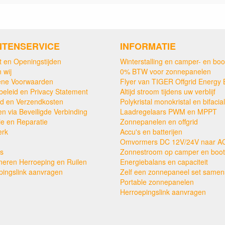
NTENSERVICE
INFORMATIE
t en Openingstijden
Winterstalling en camper- en boo
 wij
0% BTW voor zonnepanelen
ne Voorwaarden
Flyer van TIGER Offgrid Energy 
beleid en Privacy Statement
Altijd stroom tijdens uw verblijf
ijd en Verzendkosten
Polykristal monokristal en bifacial
en via Beveiligde Verbinding
Laadregelaars PWM en MPPT
ie en Reparatie
Zonnepanelen en offgrid
erk
Accu's en batterijen
Omvormers DC 12V/24V naar A
s
Zonnestroom op camper en boot
neren Herroeping en Ruilen
Energiebalans en capaciteit
pingslink aanvragen
Zelf een zonnepaneel set samens
Portable zonnepanelen
Herroepingslink aanvragen