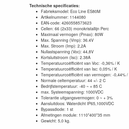
Technische specificaties:
Fabrieksmodel: Eco Line ES80M
Artikelnummer: 1144080
EAN-code: 4260558573623
Cellen: 66 (2x33) monokristallijn Perc
Maximaal vermogen (Pmax): 80W
Max. Spanning (Vmp): 36.4V
Max. Stroom (Imp): 2,2A
Nullastspanning (Voc): 44,8V
Kortsluitstroom (Isc): 2.38A
Temperatuurcoëfficiënt van Voc: -0,36% / K
Temperatuurcoëfficiënt van Isc: 0,05% / K
Temperatuurcoëfficiënt van vermogen: -0,44% /
Normale celtemperatuur: 44 +/- 2 C
Bedrijfstemperatuur: -40 ~ + 85 C
max. Systeemspanning: 1000VDC
Tolerantie uitgangsvermogen: 0 ~ + 3%
Aansluitdoos: Waterdicht IP65,1000VDC
Bypassdiode: 1 st
Afmetingen module: 1110*400*35 mm
Gewicht: 5,0 kg.