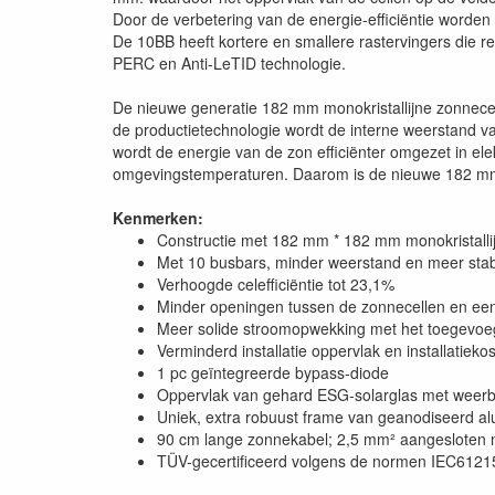
Door de verbetering van de energie-efficiëntie worden h
De 10BB heeft kortere en smallere rastervingers die 
PERC en Anti-LeTID technologie.
De nieuwe generatie 182 mm monokristallijne zonnecel 
de productietechnologie wordt de interne weerstand 
wordt de energie van de zon efficiënter omgezet in ele
omgevingstemperaturen. Daarom is de nieuwe 182 m
Kenmerken:
Constructie met 182 mm * 182 mm monokristalli
Met 10 busbars, minder weerstand en meer stabil
Verhoogde celefficiëntie tot 23,1%
Minder openingen tussen de zonnecellen en een
Meer solide stroomopwekking met het toegevoegd
Verminderd installatie oppervlak en installatieko
1 pc geïntegreerde bypass-diode
Oppervlak van gehard ESG-solarglas met weerb
Uniek, extra robuust frame van geanodiseerd a
90 cm lange zonnekabel; 2,5 mm² aangesloten 
TÜV-gecertificeerd volgens de normen IEC6121