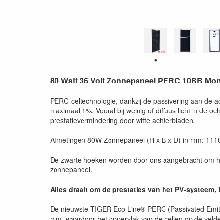
80 Watt 36 Volt Zonnepaneel PERC 10BB Mon
PERC-celtechnologie, dankzij de passivering aan de a
maximaal 1%. Vooral bij weinig of diffuus licht in d
prestatievermindering door witte achterbladen.
Afmetingen 80W Zonnepaneel (H x B x D) in mm: 1110
De zwarte hoeken worden door ons aangebracht om het
zonnepaneel.
Alles draait om de prestaties van het PV-systee
De nieuwste TIGER Eco Line® PERC (Passivated Emitte
mm. waardoor het oppervlak van de cellen op de velden 