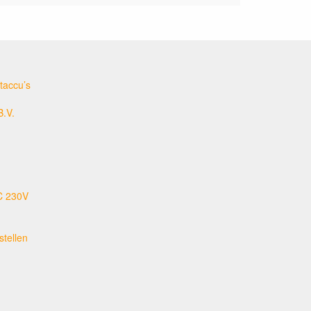
taccu’s
B.V.
C 230V
tellen