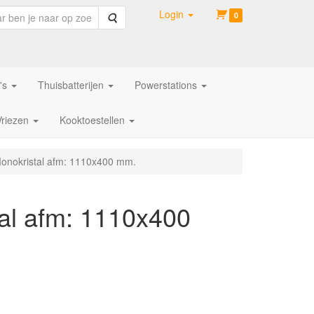
Login
Zoeken
0
's
Thuisbatterijen
Powerstations
Vriezen
Kooktoestellen
nokristal afm: 1110x400 mm.
al afm: 1110x400