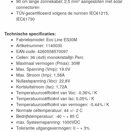
90 cm lange zonnekabel; 2,5 mm² aangesloten met solar
connectoren
TÜV-gecertificeerd volgens de normen IEC61215,
IEC61730
Technische specificaties:
Fabrieksmodel: Eco Line ES30M
Artikelnummer: 1140030
EAN-code: 4260558570097
Cellen: 36 (4x9) monokristallijn Perc
Maximaal vermogen (Pmax): 30W
Max. Spanning (Vmp): 19.0V
Max. Stroom (Imp): 1,58A
Nullastspanning (Voc): 22,8V
Kortsluitstroom (Isc): 1,72A
Temperatuurcoëfficiënt van Voc: -0,36% / K
Temperatuurcoëfficiënt van Isc: 0,05% / K
Temperatuurcoëfficiënt van vermogen: -0,44% / K
Normale celtemperatuur: 44 +/- 2 C
Bedrijfstemperatuur: -40 ~ + 85 C
max. Systeemspanning: 1000VDC
Tolerantie uitgangsvermogen: 0 ~ + 3%