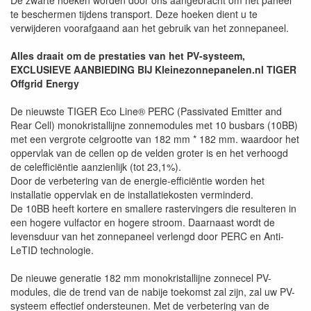
De zwarte hoeken worden door ons aangebracht om het paneel
te beschermen tijdens transport. Deze hoeken dient u te
verwijderen voorafgaand aan het gebruik van het zonnepaneel.
Alles draait om de prestaties van het PV-systeem,
EXCLUSIEVE AANBIEDING BIJ Kleinezonnepanelen.nl TIGER
Offgrid Energy
De nieuwste TIGER Eco Line® PERC (Passivated Emitter and
Rear Cell) monokristallijne zonnemodules met 10 busbars (10BB)
met een vergrote celgrootte van 182 mm * 182 mm. waardoor het
oppervlak van de cellen op de velden groter is en het verhoogd
de celefficiëntie aanzienlijk (tot 23,1%).
Door de verbetering van de energie-efficiëntie worden het
installatie oppervlak en de installatiekosten verminderd.
De 10BB heeft kortere en smallere rastervingers die resulteren in
een hogere vulfactor en hogere stroom. Daarnaast wordt de
levensduur van het zonnepaneel verlengd door PERC en Anti-
LeTID technologie.
De nieuwe generatie 182 mm monokristallijne zonnecel PV-
modules, die de trend van de nabije toekomst zal zijn, zal uw PV-
systeem effectief ondersteunen. Met de verbetering van de