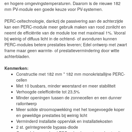
en hogere omgevingstemperaturen. Daarom is de nieuwe 182
mm PV-module een goede keuze voor PV-systemen.
PERC-celtechnologie, dankzij de passivering aan de achterzijde
kan een PERC-module meer gebruik maken van rood zonlicht en
neemt de efficiëntie van de module toe met maximaal 1%. Vooral
bij weinig of diffuus licht in de ochtend- of avonduren kunnen
PERC-modules betere prestaties leveren; Edel ontwerp met zwart
frame maar geen warmte- of prestatievermindering door witte
achterbladen.
Kenmerken:
Constructie met 182 mm * 182 mm monokristallijne PERC-
cellen
Met 10 busbars, minder weerstand en meer stabiliteit
Verhoogde celefficiëntie tot 23,5%
Minder openingen tussen de zonnecellen en een dunner
railontwerp
Meer solide stroomopwekking met het toegevoegde koper
en geweldige prestaties bij weinig licht
Verminderd installatie oppervlak en installatiekosten
2 st. geïntegreerde bypass-diode