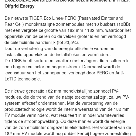
Offgrid Energy
De nieuwste TIGER Eco Line® PERC (Passivated Emitter and
Rear Cell) monokristallijne zonnemodules met 10 busbars (10BB)
met een vergrote celgrootte van 182 mm * 182 mm. waardoor het
oppervlak van de cellen op de velden groter is en het verhoogd
de celefficiëntie aanzienlijk (tot 23,5%).
Door de verbetering van de energie-efficiëntie worden het
installatie oppervlak en de installatiekosten verminderd.
De 10BB heeft kortere en smallere rastervingers die resulteren in
een hogere vulfactor en hogere stroom. Daarnaast wordt de
levensduur van het zonnepaneel verlengd door PERC en Anti-
LeTID technologie.
De nieuwe generatie 182 mm monokristallijne zonnecel PV-
modules, die de trend van de nabije toekomst zal zijn, zal uw PV-
systeem effectief ondersteunen. Met de verbetering van de
productietechnologie wordt de interne weerstand van de 182 mm
PV-module verminderd, wat resulteert in minder warmteverlies
tijdens de stroomopwekking. Op deze manier wordt de energie
van de zon efficiënter omgezet in elektriciteit. Het voordeel van de
182 mm PV-module wordt nog duidelijker bij hogere zonnestraling