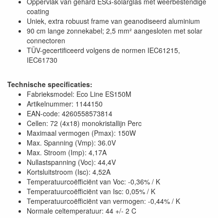
Oppervlak van gehard ESG-solarglas met weerbestendige
coating
Uniek, extra robuust frame van geanodiseerd aluminium
90 cm lange zonnekabel; 2,5 mm² aangesloten met solar
connectoren
TÜV-gecertificeerd volgens de normen IEC61215,
IEC61730
Technische specificaties:
Fabrieksmodel: Eco Line ES150M
Artikelnummer: 1144150
EAN-code: 4260558573814
Cellen: 72 (4x18) monokristallijn Perc
Maximaal vermogen (Pmax): 150W
Max. Spanning (Vmp): 36.0V
Max. Stroom (Imp): 4,17A
Nullastspanning (Voc): 44,4V
Kortsluitstroom (Isc): 4,52A
Temperatuurcoëfficiënt van Voc: -0,36% / K
Temperatuurcoëfficiënt van Isc: 0,05% / K
Temperatuurcoëfficiënt van vermogen: -0,44% / K
Normale celtemperatuur: 44 +/- 2 C