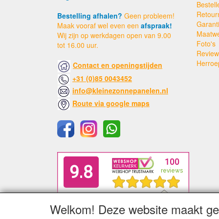
Bestell
Retour
Bestelling afhalen?
Geen probleem!
Garant
Maak vooraf wel even een
afspraak!
Maatw
Wij zijn op werkdagen open van 9.00
Foto's
tot 16.00 uur.
Review
Herroe
Contact en openingstijden
+31 (0)85 0043452
info@kleinezonnepanelen.nl
Route via google maps
Welkom! Deze website maakt geb