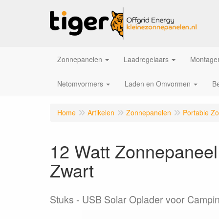
Zonnepanelen
Laadregelaars
Montagem
Netomvormers
Laden en Omvormen
Be
Home
Artikelen
Zonnepanelen
Portable Z
12 Watt Zonnepaneel
Zwart
Stuks
USB Solar Oplader voor Campi