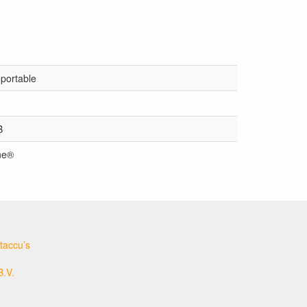
 portable
B
ne®
taccu’s
B.V.