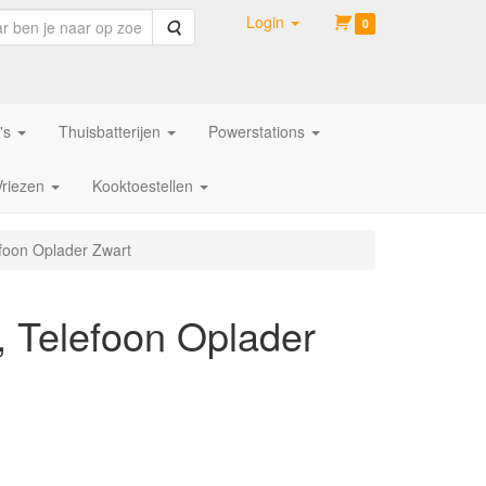
Login
Zoeken
0
's
Thuisbatterijen
Powerstations
Vriezen
Kooktoestellen
foon Oplader Zwart
 Telefoon Oplader