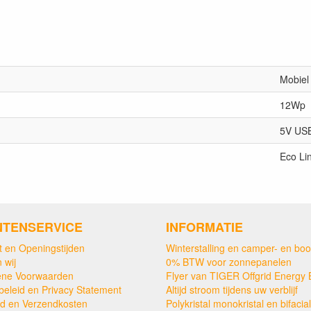
Mobiel
12Wp
5V US
Eco Li
NTENSERVICE
INFORMATIE
t en Openingstijden
Winterstalling en camper- en boo
 wij
0% BTW voor zonnepanelen
ne Voorwaarden
Flyer van TIGER Offgrid Energy 
beleid en Privacy Statement
Altijd stroom tijdens uw verblijf
ijd en Verzendkosten
Polykristal monokristal en bifacial