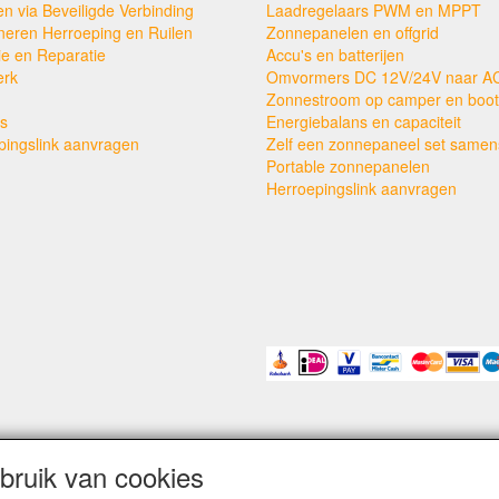
en via Beveiligde Verbinding
Laadregelaars PWM en MPPT
neren Herroeping en Ruilen
Zonnepanelen en offgrid
ie en Reparatie
Accu's en batterijen
erk
Omvormers DC 12V/24V naar A
Zonnestroom op camper en boot
s
Energiebalans en capaciteit
pingslink aanvragen
Zelf een zonnepaneel set samens
Portable zonnepanelen
Herroepingslink aanvragen
ruik van cookies