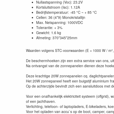
Nullastspanning (Voc): 23.2V
Kortsluitstroom (Isc): 1.12A
Bedrijfstemperatuur: -45 °C ~ + 85 °C
Cellen: 36 (4*9) Monokristallijn
Max. Netspanning: 1000VDC
Tolerantie: + 3%
Gewicht: 1.6 kg
Afmeting: 370*345*25mm
Waarden volgens STC-voorwaarden (E = 1000 W / m², 
De beschermhoeken zijn een extra service van ons, u
Na ontvangst van de zonnepanelen dienen deze hoeke
Deze krachtige 20W zonnepanelen cq. daglichtpanele
Het 20W zonnepaneel heeft een buigstijf aluminium fra
Op de achterzijde bevindt zich een aansluitdoos met de
Voor een onafhankelijk elektriciteit systeem (offgrid)
of een jachthaven.
Verlichting, telefoon- of laptopladers, E-bikeladers, 
Voor het opladen van accu`s op de boot, camper, campin