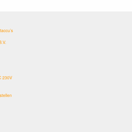
taccu’s
B.V.
C 230V
tellen