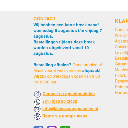
CONTACT
KLA
Wij hebben een korte break vanaf
Contac
woensdag 5 augustus t/m vrijdag 7
Wie zijn
augustus.
Algeme
Bestellingen tijdens deze break
Cookie
worden uitgeleverd vanaf 10
Levert
augustus.
Bestell
Garant
Bestelling afhalen?
Geen probleem!
Maatw
Maak vooraf wel even een
afspraak!
Foto's
Wij zijn op werkdagen open van 9.00
Review
tot 16.00 uur.
Retour
Herroe
Contact en openingstijden
+31 (0)85 0043452
info@kleinezonnepanelen.nl
Route via google maps