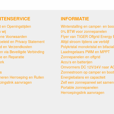
NTENSERVICE
INFORMATIE
t en Openingstijden
Winterstalling en camper- en boo
 wij
0% BTW voor zonnepanelen
ne Voorwaarden
Flyer van TIGER Offgrid Energy 
beleid en Privacy Statement
Altijd stroom tijdens uw verblijf
ijd en Verzendkosten
Polykristal monokristal en bifacial
en via Beveiligde Verbinding
Laadregelaars PWM en MPPT
ie en Reparatie
Zonnepanelen en offgrid
erk
Accu's en batterijen
Omvormers DC 12V/24V naar A
s
Zonnestroom op camper en boot
neren Herroeping en Ruilen
Energiebalans en capaciteit
pingslink aanvragen
Zelf een zonnepaneel set samens
Portable zonnepanelen
Herroepingslink aanvragen