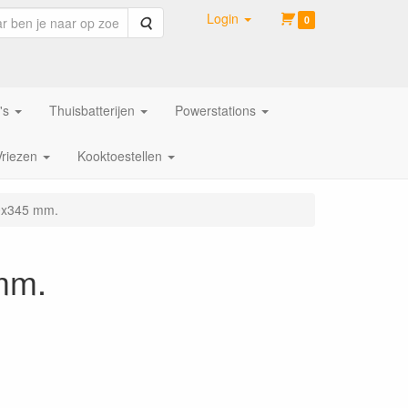
Login
Zoeken
0
's
Thuisbatterijen
Powerstations
Vriezen
Kooktoestellen
70x345 mm.
mm.