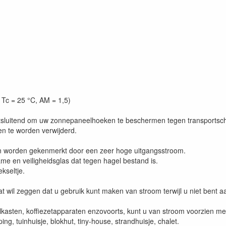
Tc = 25 °C, AM = 1,5)
itsluitend om uw zonnepaneelhoeken te beschermen tegen transportsc
n te worden verwijderd.
n worden gekenmerkt door een zeer hoge uitgangsstroom.
me en veiligheidsglas dat tegen hagel bestand is.
kseltje.
, wat wil zeggen dat u gebruik kunt maken van stroom terwijl u niet be
koelkasten, koffiezetapparaten enzovoorts, kunt u van stroom voorzien 
g, tuinhuisje, blokhut, tiny-house, strandhuisje, chalet.