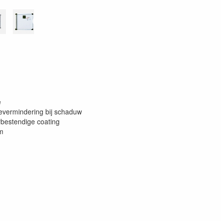
e
evermindering bij schaduw
bestendige coating
um