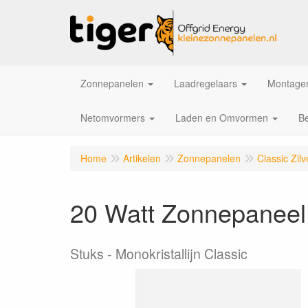
Zonnepanelen
Laadregelaars
Montagem
Netomvormers
Laden en Omvormen
Be
Home
Artikelen
Zonnepanelen
Classic Zi
20 Watt Zonnepaneel
Stuks
Monokristallijn Classic