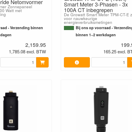
bride Netomvormer
Smart Meter 3-Phasen - 3x
mer Zonnepaneel
100A CT inbegrepen
00 Watt met
ting
De Growatt Smart Meter TPM-CT-E z
voor nauwkeurige
energieverbruiksmetingen
aad - Verzending binnen
Bij ons op voorraad - Verzendin
kdagen
binnen 1~2 werkdagen
2,159.95
199.
1,785.08 excl. BTW
165.25 excl. 