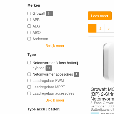
Merken
Growatt
31
Lees meer
ABB
AEG
1
2
>
AIKO
Anderson
Bekijk meer
Type
Netomvormer 3-fase batterij
hybride
13
Netomvormer accesoires
4
Laadregelaar PWM
Laadregelaar MPPT
Growatt M
(BP) 2-Stri
Laadregelaar accessoires
Netomvorm
Bekijk meer
3-Fase Omvor
vermogen 300
Type accu | batterij
Batterijaanslui