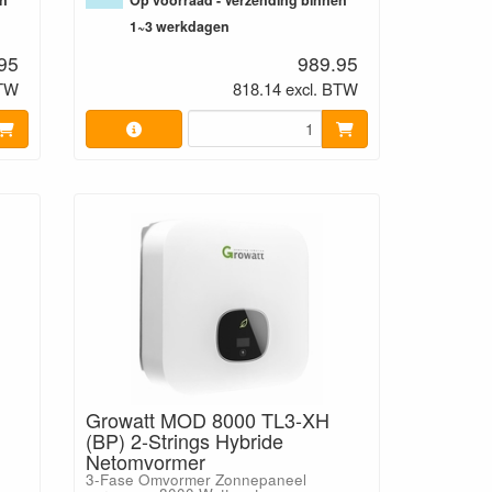
en
Op voorraad - Verzending binnen
1~3 werkdagen
95
989.95
BTW
818.14 excl. BTW
Growatt MOD 8000 TL3-XH
(BP) 2-Strings Hybride
Netomvormer
3-Fase Omvormer Zonnepaneel