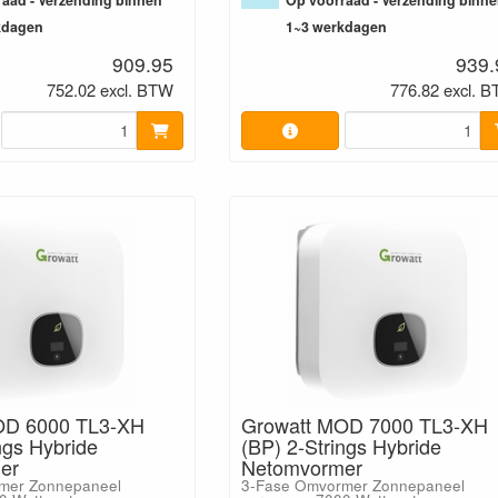
aad - Verzending binnen
Op voorraad - Verzending binn
kdagen
1~3 werkdagen
909.95
939.
752.02 excl. BTW
776.82 excl. 
OD 6000 TL3-XH
Growatt MOD 7000 TL3-XH
ngs Hybride
(BP) 2-Strings Hybride
er
Netomvormer
mer Zonnepaneel
3-Fase Omvormer Zonnepaneel