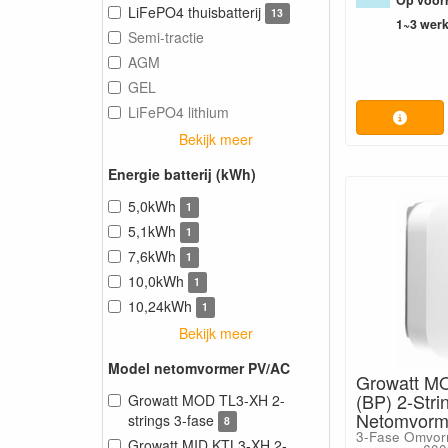
Op voorr
LiFePO4 thuisbatterij
13
1~3 wer
Semi-tractie
AGM
GEL
LiFePO4 lithium
Bekijk meer
Energie batterij (kWh)
5,0kWh
1
5,1kWh
1
7,6kWh
1
10,0kWh
1
10,24kWh
1
Bekijk meer
Model netomvormer PV/AC
Growatt M
(BP) 2-Stri
Growatt MOD TL3-XH 2-
Netomvorm
strings 3-fase
8
3-Fase Omvor
Growatt MID KTL3-XH 2-