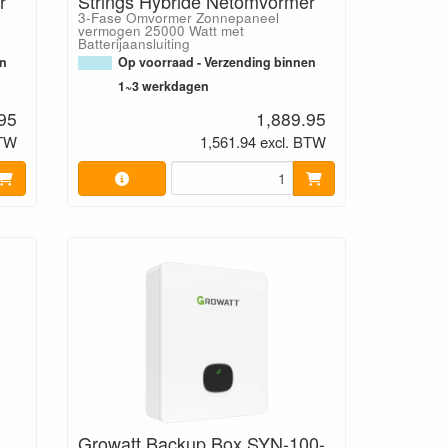
r
Strings Hybride Netomvormer
3-Fase Omvormer Zonnepaneel
vermogen 25000 Watt met
Batterijaansluiting
en
Op voorraad - Verzending binnen
1~3 werkdagen
95
1,889.95
BTW
1,561.94 excl. BTW
Growatt Backup Box SYN-100-