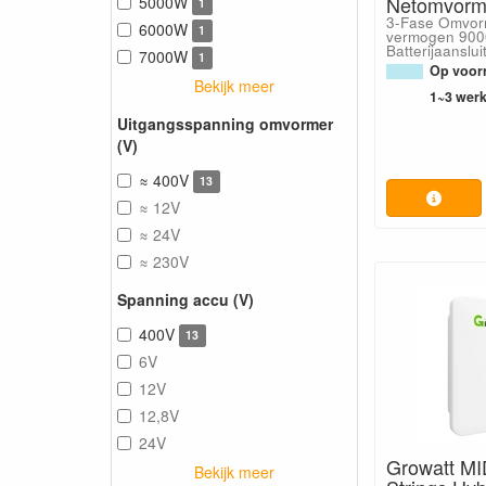
Netomvorm
5000W
1
3-Fase Omvor
6000W
1
vermogen 900
Batterijaanslui
7000W
1
Op voorr
Bekijk meer
1~3 wer
Uitgangsspanning omvormer
(V)
≈ 400V
13
≈ 12V
≈ 24V
≈ 230V
Spanning accu (V)
400V
13
6V
12V
12,8V
24V
Growatt MI
Bekijk meer