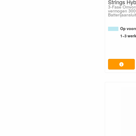
Strings Hy
3-Fase Omvor
vermogen 300
Batterijaanslui
Op voorr
1~3 wer