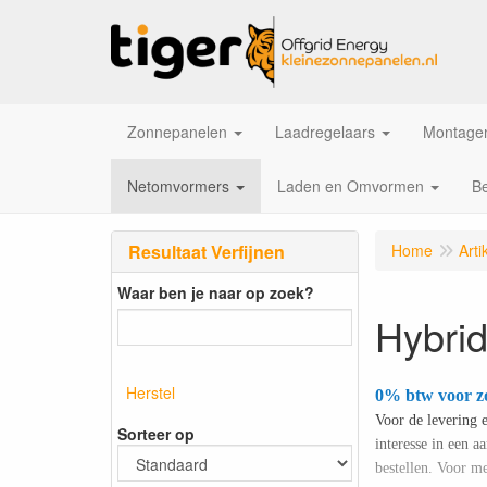
Zonnepanelen
Laadregelaars
Montagem
Netomvormers
Laden en Omvormen
Be
Resultaat Verfijnen
Home
Arti
Waar ben je naar op zoek?
Hybrid
Herstel
0% btw voor z
Voor de levering 
Sorteer op
interesse in een 
bestellen. Voor me