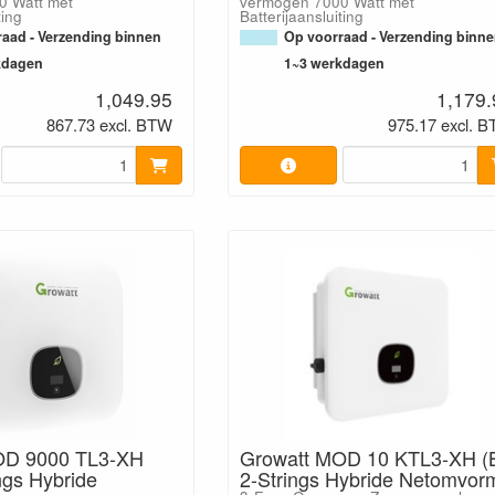
0 Watt met
vermogen 7000 Watt met
ting
Batterijaansluiting
aad - Verzending binnen
Op voorraad - Verzending binn
kdagen
1~3 werkdagen
1,049.95
1,179.
867.73 excl. BTW
975.17 excl. 
OD 9000 TL3-XH
Growatt MOD 10 KTL3-XH (
ngs Hybride
2-Strings Hybride Netomvor