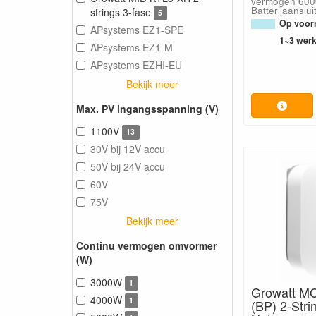
vermogen 600
Batterijaanslui
strings 3-fase
5
Op voorr
APsystems EZ1-SPE
1~3 wer
APsystems EZ1-M
APsystems EZHI-EU
Bekijk meer
Max. PV ingangsspanning (V)
1100V
13
30V bij 12V accu
50V bij 24V accu
60V
75V
Bekijk meer
Continu vermogen omvormer
(W)
3000W
1
Growatt M
4000W
1
(BP) 2-Stri