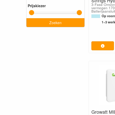
Strings Hy
3-Fase Omvor
Prijskiezer
vermogen 170
Batterijaanslui
Op voorr
1~3 wer
Zoeken
Growatt MI