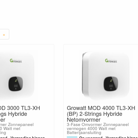
»
OD 3000 TL3-XH
Growatt MOD 4000 TL3-XH
ngs Hybride
(BP) 2-Strings Hybride
er
Netomvormer
mer Zonnepaneel
3-Fase Omvormer Zonnepaneel
0 Watt met
vermogen 4000 Watt met
ting
Batterijaansluiting