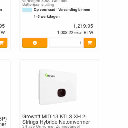
vermogen 8000 Watt met
Batterijaansluiting
en
Op voorraad - Verzending binnen
1~3 werkdagen
95
1,219.95
BTW
1,008.22 excl. BTW
Growatt MID 13 KTL3-XH 2-
BP)
Strings Hybride Netomvormer
mer
3-Fase Omvormer Zonnepaneel