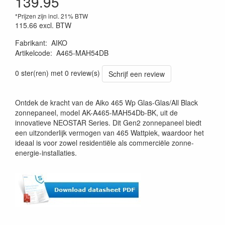
139.95
*Prijzen zijn incl. 21% BTW
115.66
excl. BTW
Fabrikant
:
AIKO
Artikelcode
:
A465-MAH54DB
0 ster(ren) met 0 review(s)
Schrijf een review
Ontdek de kracht van de Aiko 465 Wp Glas-Glas/All Black
zonnepaneel, model AK-A465-MAH54Db-BK, uit de
innovatieve NEOSTAR Series. Dit Gen2 zonnepaneel biedt
een uitzonderlijk vermogen van 465 Wattpiek, waardoor het
ideaal is voor zowel residentiële als commerciële zonne-
energie-installaties.