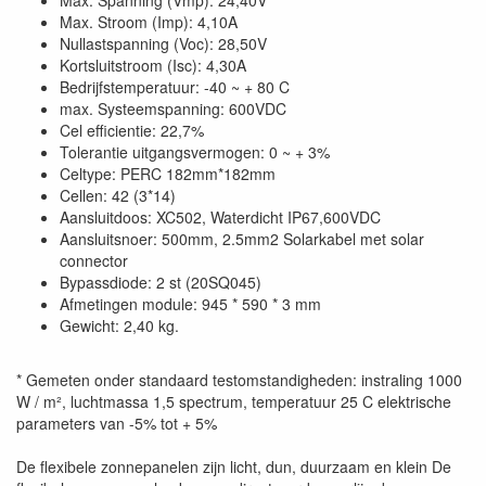
Max. Spanning (Vmp): 24,40V
Max. Stroom (Imp): 4,10A
Nullastspanning (Voc): 28,50V
Kortsluitstroom (Isc): 4,30A
Bedrijfstemperatuur: -40 ~ + 80 C
max. Systeemspanning: 600VDC
Cel efficientie: 22,7%
Tolerantie uitgangsvermogen: 0 ~ + 3%
Celtype: PERC 182mm*182mm
Cellen: 42 (3*14)
Aansluitdoos: XC502, Waterdicht IP67,600VDC
Aansluitsnoer: 500mm, 2.5mm2 Solarkabel met solar
connector
Bypassdiode: 2 st (20SQ045)
Afmetingen module: 945 * 590 * 3 mm
Gewicht: 2,40 kg.
* Gemeten onder standaard testomstandigheden: instraling 1000
W / m², luchtmassa 1,5 spectrum, temperatuur 25 C elektrische
parameters van -5% tot + 5%
De flexibele zonnepanelen zijn licht, dun, duurzaam en klein De