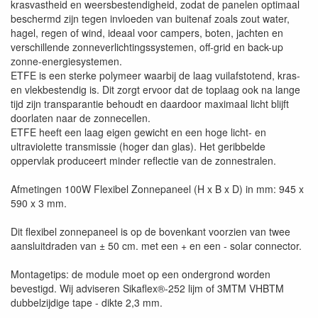
krasvastheid en weersbestendigheid, zodat de panelen optimaal
beschermd zijn tegen invloeden van buitenaf zoals zout water,
hagel, regen of wind, ideaal voor campers, boten, jachten en
verschillende zonneverlichtingssystemen, off-grid en back-up
zonne-energiesystemen.
ETFE is een sterke polymeer waarbij de laag vuilafstotend, kras-
en vlekbestendig is. Dit zorgt ervoor dat de toplaag ook na lange
tijd zijn transparantie behoudt en daardoor maximaal licht blijft
doorlaten naar de zonnecellen.
ETFE heeft een laag eigen gewicht en een hoge licht- en
ultraviolette transmissie (hoger dan glas). Het geribbelde
oppervlak produceert minder reflectie van de zonnestralen.
Afmetingen 100W Flexibel Zonnepaneel (H x B x D) in mm: 945 x
590 x 3 mm.
Dit flexibel zonnepaneel is op de bovenkant voorzien van twee
aansluitdraden van ± 50 cm. met een + en een - solar connector.
Montagetips: de module moet op een ondergrond worden
bevestigd. Wij adviseren Sikaflex®-252 lijm of 3MTM VHBTM
dubbelzijdige tape - dikte 2,3 mm.