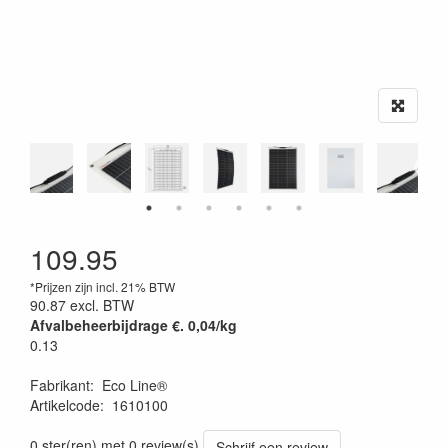
109.95
*Prijzen zijn incl. 21% BTW
90.87
excl. BTW
Afvalbeheerbijdrage €. 0,04/kg
0.13
Fabrikant
:
Eco Line®
Artikelcode
:
1610100
0 ster(ren) met 0 review(s)
Schrijf een review