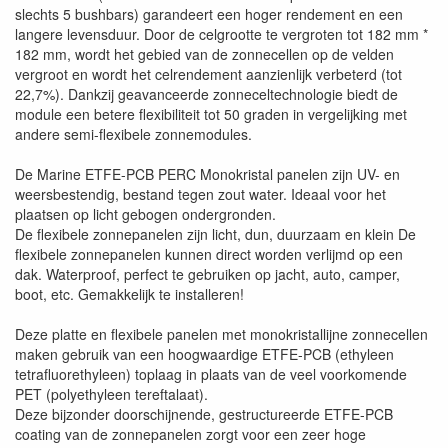
slechts 5 bushbars) garandeert een hoger rendement en een
langere levensduur. Door de celgrootte te vergroten tot 182 mm *
182 mm, wordt het gebied van de zonnecellen op de velden
vergroot en wordt het celrendement aanzienlijk verbeterd (tot
22,7%). Dankzij geavanceerde zonneceltechnologie biedt de
module een betere flexibiliteit tot 50 graden in vergelijking met
andere semi-flexibele zonnemodules.
De Marine ETFE-PCB PERC Monokristal panelen zijn UV- en
weersbestendig, bestand tegen zout water. Ideaal voor het
plaatsen op licht gebogen ondergronden.
De flexibele zonnepanelen zijn licht, dun, duurzaam en klein De
flexibele zonnepanelen kunnen direct worden verlijmd op een
dak. Waterproof, perfect te gebruiken op jacht, auto, camper,
boot, etc. Gemakkelijk te installeren!
Deze platte en flexibele panelen met monokristallijne zonnecellen
maken gebruik van een hoogwaardige ETFE-PCB (ethyleen
tetrafluorethyleen) toplaag in plaats van de veel voorkomende
PET (polyethyleen tereftalaat).
Deze bijzonder doorschijnende, gestructureerde ETFE-PCB
coating van de zonnepanelen zorgt voor een zeer hoge