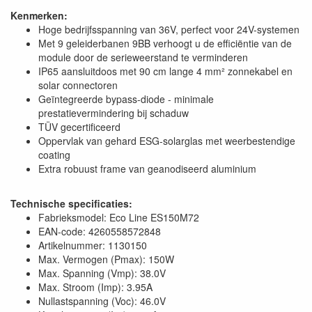
Kenmerken:
Hoge bedrijfsspanning van 36V, perfect voor 24V-systemen
Met 9 geleiderbanen 9BB verhoogt u de efficiëntie van de
module door de serieweerstand te verminderen
IP65 aansluitdoos met 90 cm lange 4 mm² zonnekabel en
solar connectoren
Geïntegreerde bypass-diode - minimale
prestatievermindering bij schaduw
TÜV gecertificeerd
Oppervlak van gehard ESG-solarglas met weerbestendige
coating
Extra robuust frame van geanodiseerd aluminium
Technische specificaties:
Fabrieksmodel: Eco Line ES150M72
EAN-code: 4260558572848
Artikelnummer: 1130150
Max. Vermogen (Pmax): 150W
Max. Spanning (Vmp): 38.0V
Max. Stroom (Imp): 3.95A
Nullastspanning (Voc): 46.0V