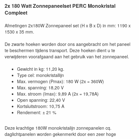
2x 180 Watt Zonnepaneelset PERC Monokristal
Compleet
Afmetingen 2x180W Zonnepaneel set (H x B x D) in mm: 1190 x
Als optie kan de set ook worden uitgevoerd met een 20A
1530 x 35 mm.
Zonnepaneel laadregelaar met MT-52 LCD display waarmee
de werking van paneel en de status van de accu kan worden
De zwarte hoeken worden door ons aangebracht om het paneel
afgelezen.
te beschermen tijdens transport. Deze hoeken dient u te
verwijderen voorafgaand aan het gebruik van het zonnepaneel.
Gewicht in kg: 11,20 kg.
Type cel: monokristallijn
Max. vermogen (Pmax): 180 W (2x = 360W)
Max. spanning: 18,20 V
Ook kan worden gekozen voor een 30A MPPT laadregelaar
Max. stroom (Imax): 9,89 A (2x = 19,78A)
EPSolar met optioneel de MT-52 LCD display.
Open spanning: 22,40 V
Kortsluitstroom: 10,75 A
Rendement: ± 21 %
Deze krachtige 180W monokristalijn zonnepanelen cq.
daglichtpanelen worden gekenmerkt door een zeer hoge