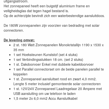
uitgangsstroom.
Het zonnepaneel heeft een buigstijf aluminium frame en
veiligheidsglas dat tegen hagel bestand is.
Op de achterzijde bevindt zich een waterbestendige aansluitdoos.
Als optie kan de set worden uitgevoerd met een
accuaansluitset.
De 180W zonnepanelen zijn voorzien van bedrading met solar
connectoren.
De levering omvat:
2 st. 180 Watt Zonnepanelen Monokristallijn 1190 x 1530 x
35 mm
1 set Hoeksteunen Kunststof (set 4 stuks)
1 set Verbindingsstukken 18 cm. (set 2 stuks)
1 st. Dakdoorvoer Enkel met dubbele kabeldoorvoer
1 set Parallel connectorset om de beide panelen parallel te
koppelen
1 st. Zonnepaneel aansluitset rood en zwart 4,0 mm2.
Lengte 5 meter inclusief gemonteerde solar connectoren
1 st. 12V/24V Zonnepaneel Laadregelaar 20 Ampere met
USB aansluiting om uw telefoon te laden
1,5 meter 2x 6,0 mm2 Accu Aansluitkabel