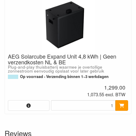
AEG Solarcube Expand Unit 4,8 kWh | Geen
verzendkosten NL & BE
Plug-and-play thuisbatterij waarmee je overtollige
zonnestroom eenvoudig opslaat voor later gebruik
Op voorraad - Verzending binnen 1~3 werkdagen
1,299.00
1,073.55 excl. BTW
Reviews