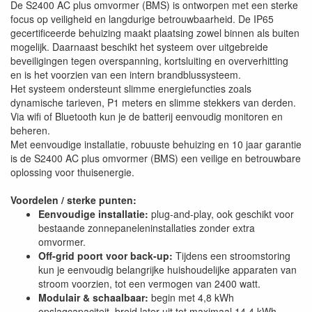
De S2400 AC plus omvormer (BMS) is ontworpen met een sterke
focus op veiligheid en langdurige betrouwbaarheid. De IP65
gecertificeerde behuizing maakt plaatsing zowel binnen als buiten
mogelijk. Daarnaast beschikt het systeem over uitgebreide
beveiligingen tegen overspanning, kortsluiting en oververhitting
en is het voorzien van een intern brandblussysteem.
Het systeem ondersteunt slimme energiefuncties zoals
dynamische tarieven, P1 meters en slimme stekkers van derden.
Via wifi of Bluetooth kun je de batterij eenvoudig monitoren en
beheren.
Met eenvoudige installatie, robuuste behuizing en 10 jaar garantie
is de S2400 AC plus omvormer (BMS) een veilige en betrouwbare
oplossing voor thuisenergie.
Voordelen / sterke punten:
Eenvoudige installatie:
plug-and-play, ook geschikt voor
bestaande zonnepaneleninstallaties zonder extra
omvormer.
Off-grid poort voor back-up:
Tijdens een stroomstoring
kun je eenvoudig belangrijke huishoudelijke apparaten van
stroom voorzien, tot een vermogen van 2400 watt.
Modulair & schaalbaar:
begin met 4,8 kWh
opslagcapaciteit, breid later uit tot maximaal 14,4 kWh