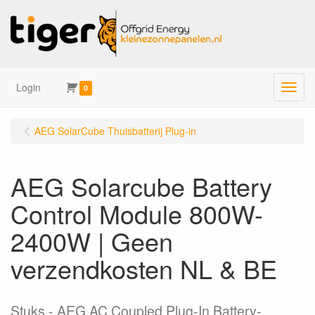
Login
Menu
0
AEG SolarCube Thuisbatterij Plug-in
AEG Solarcube Battery
Control Module 800W-
2400W | Geen
verzendkosten NL & BE
Stuks
AEG AC Coupled Plug-In Battery-