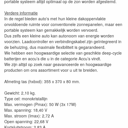
portable systeem altijd optimaal op de zon worden afgestemd.
Verdere informatie
In de regel bieden auto's met hun kleine dakoppervlakte
onvoldoende ruimte voor conventionele zonnepanelen, maar een
portable systeem kan gemakkelijk worden vervoerd.
Dus zelfs een kleine auto kan autonoom van energie worden
voorzien. Laadcontroller en verbindingskabel zijn geïntegreerd in
de behuizing, dus maximale flexibiliteit is gegarandeerd.
We hebben een hoogwaardige selectie van geschikte deep-cycle
batterijen en accu’s die u in de categorie Accu’s vindt.
We zijn altijd op zoek naar geavanceerde en hoogwaardige
producten om ons assortiment voor u uit te breiden.
Afmeting tas (hxbxd): 355 x 370 x 80 mm.
Gewicht: 2,10 kg.
Type cel: monokristallijn
Max. vermogen (Pmax): 50 W (3x 17W)
Max. spanning: 18,40 V
Max. stroom (Imax): 2,72 A
Open spanning: 22,68 V
Kortsluitstroom: 2,83 A