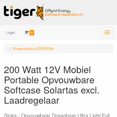
Login
Menu
0
Powerstations EPEVER®
200 Watt 12V Mobiel
Portable Opvouwbare
Softcase Solartas excl.
Laadregelaar
Stuks
Opvouwbaar Draagbaar Ultra Light Full