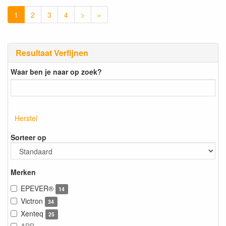
1
2
3
4
>
»
Resultaat Verfijnen
Waar ben je naar op zoek?
Herstel
Sorteer op
Merken
EPEVER®
14
Victron
34
Xenteq
25
ABB