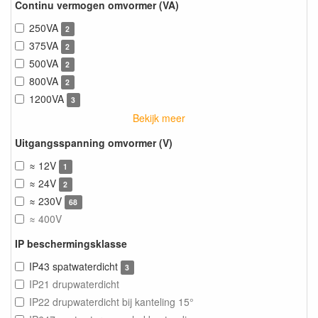
Continu vermogen omvormer (VA)
250VA
2
375VA
2
500VA
2
800VA
2
1200VA
3
Bekijk meer
Uitgangsspanning omvormer (V)
≈ 12V
1
≈ 24V
2
≈ 230V
68
≈ 400V
IP beschermingsklasse
IP43 spatwaterdicht
3
IP21 drupwaterdicht
IP22 drupwaterdicht bij kanteling 15°