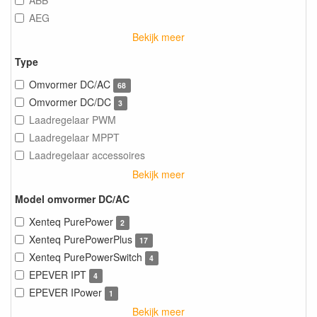
AEG
Bekijk meer
Type
Omvormer DC/AC
68
Omvormer DC/DC
3
Laadregelaar PWM
Laadregelaar MPPT
Laadregelaar accessoires
Bekijk meer
Model omvormer DC/AC
Xenteq PurePower
2
Xenteq PurePowerPlus
17
Xenteq PurePowerSwitch
4
EPEVER IPT
4
EPEVER IPower
1
Bekijk meer