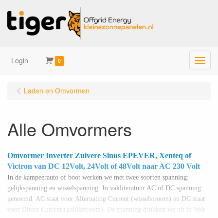
Login
Menu
0
Laden en Omvormen
Alle Omvormers
Omvormer Inverter Zuivere Sinus EPEVER, Xenteq of
Victron van DC 12Volt, 24Volt of 48Volt naar AC 230 Volt
In de kampeerauto of boot werken we met twee soorten spanning:
gelijkspanning en wisselspanning. In vakliteratuur AC of DC spanning
genoemd. AC staat voor Alternating Current (wisselstroom) en DC staat
voor Direct Current (gelijkstroom). De spanning drukken we uit in Volt