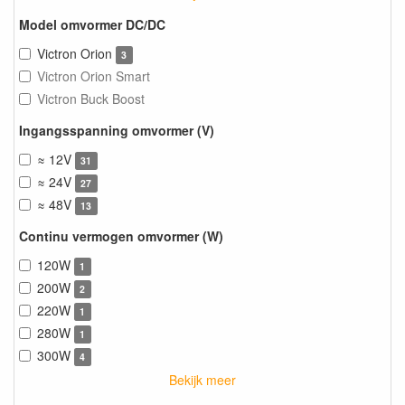
Model omvormer DC/DC
Victron Orion
3
Victron Orion Smart
Victron Buck Boost
Ingangsspanning omvormer (V)
≈ 12V
31
≈ 24V
27
≈ 48V
13
Continu vermogen omvormer (W)
120W
1
200W
2
220W
1
280W
1
300W
4
Bekijk meer