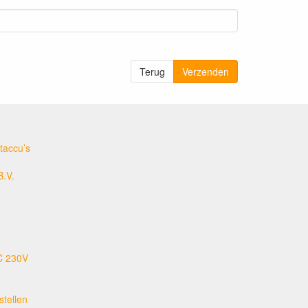
Terug
Verzenden
taccu’s
B.V.
C 230V
tellen