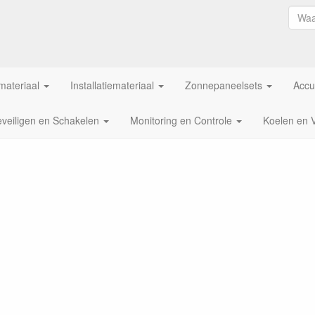
ateriaal
Installatiemateriaal
Zonnepaneelsets
Accu
veiligen en Schakelen
Monitoring en Controle
Koelen en 