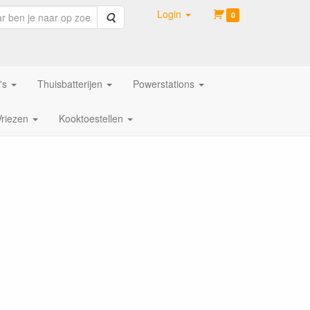
Login
Zoeken
0
's
Thuisbatterijen
Powerstations
Vriezen
Kooktoestellen