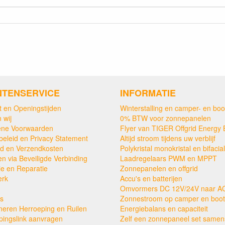
NTENSERVICE
INFORMATIE
t en Openingstijden
Winterstalling en camper- en boo
 wij
0% BTW voor zonnepanelen
ne Voorwaarden
Flyer van TIGER Offgrid Energy 
beleid en Privacy Statement
Altijd stroom tijdens uw verblijf
ijd en Verzendkosten
Polykristal monokristal en bifacial
en via Beveiligde Verbinding
Laadregelaars PWM en MPPT
ie en Reparatie
Zonnepanelen en offgrid
erk
Accu's en batterijen
Omvormers DC 12V/24V naar A
s
Zonnestroom op camper en boot
neren Herroeping en Ruilen
Energiebalans en capaciteit
pingslink aanvragen
Zelf een zonnepaneel set samens