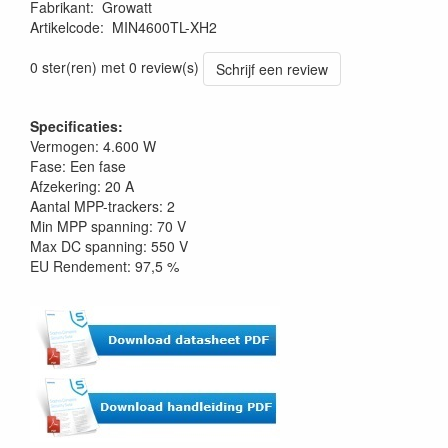
Fabrikant
:
Growatt
Artikelcode
:
MIN4600TL-XH2
0 ster(ren) met 0 review(s)
Schrijf een review
Specificaties:
Vermogen: 4.600 W
Fase: Een fase
Afzekering: 20 A
Aantal MPP-trackers: 2
Min MPP spanning: 70 V
Max DC spanning: 550 V
EU Rendement: 97,5 %