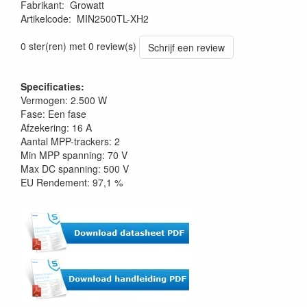
Fabrikant
:
Growatt
Artikelcode
:
MIN2500TL-XH2
0 ster(ren) met 0 review(s)
Schrijf een review
Specificaties:
Vermogen: 2.500 W
Fase: Een fase
Afzekering: 16 A
Aantal MPP-trackers: 2
Min MPP spanning: 70 V
Max DC spanning: 500 V
EU Rendement: 97,1 %