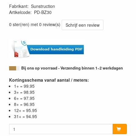
Fabrikant
:
Sunstruction
Artikelcode
:
PD-BZ30
0 ster(ren) met 0 review(s)
Schrijf een review
Bij ons op voorraad - Verzending binnen 1~2 werkdagen
Kortingsschema vanaf aantal / meters:
1+ = 99.95
3+ = 98.95
6+ = 97.95
8+ = 96.95
12+ = 95.95
31+ = 94.95