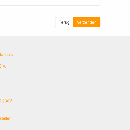
Terug
Verzenden
taccu’s
B.V.
C 230V
tellen