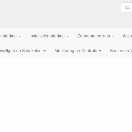
ateriaal
Installatiemateriaal
Zonnepaneelsets
Accu
veiligen en Schakelen
Monitoring en Controle
Koelen en 