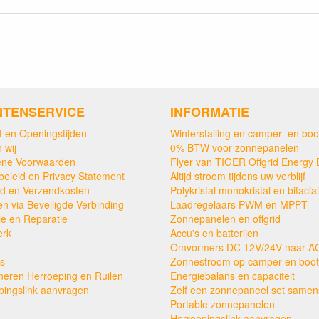
NTENSERVICE
INFORMATIE
t en Openingstijden
Winterstalling en camper- en boo
 wij
0% BTW voor zonnepanelen
ne Voorwaarden
Flyer van TIGER Offgrid Energy 
beleid en Privacy Statement
Altijd stroom tijdens uw verblijf
ijd en Verzendkosten
Polykristal monokristal en bifacial
en via Beveiligde Verbinding
Laadregelaars PWM en MPPT
ie en Reparatie
Zonnepanelen en offgrid
erk
Accu's en batterijen
Omvormers DC 12V/24V naar A
s
Zonnestroom op camper en boot
neren Herroeping en Ruilen
Energiebalans en capaciteit
pingslink aanvragen
Zelf een zonnepaneel set samens
Portable zonnepanelen
Herroepingslink aanvragen