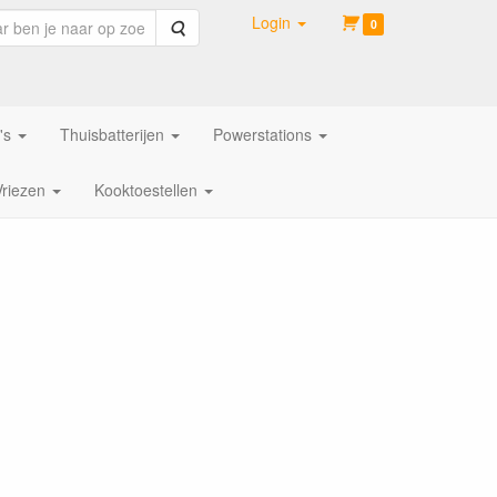
Login
Zoeken
0
's
Thuisbatterijen
Powerstations
Vriezen
Kooktoestellen