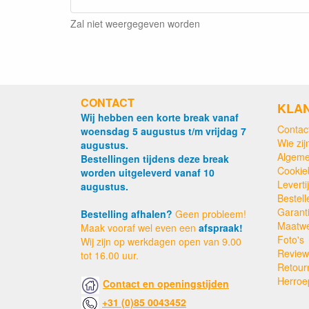
Zal niet weergegeven worden
CONTACT
KLA
Wij hebben een korte break vanaf
Contac
woensdag 5 augustus t/m vrijdag 7
Wie zijn
augustus.
Algeme
Bestellingen tijdens deze break
Cookie
worden uitgeleverd vanaf 10
Levert
augustus.
Bestell
Garant
Bestelling afhalen?
Geen probleem!
Maatw
Maak vooraf wel even een
afspraak!
Foto's
Wij zijn op werkdagen open van 9.00
Review
tot 16.00 uur.
Retour
Herroe
Contact en openingstijden
+31 (0)85 0043452