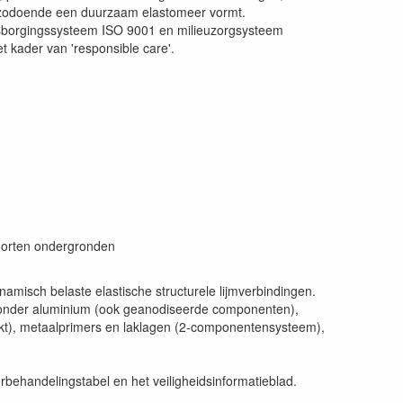
en zodoende een duurzaam elastomeer vormt.
itsborgingssysteem ISO 9001 en milieuzorgsysteem
 kader van 'responsible care'.
soorten ondergronden
amisch belaste elastische structurele lijmverbindingen.
jzonder aluminium (ook geanodiseerde componenten),
nkt), metaalprimers en laklagen (2-componentensysteem),
rbehandelingstabel en het veiligheidsinformatieblad.