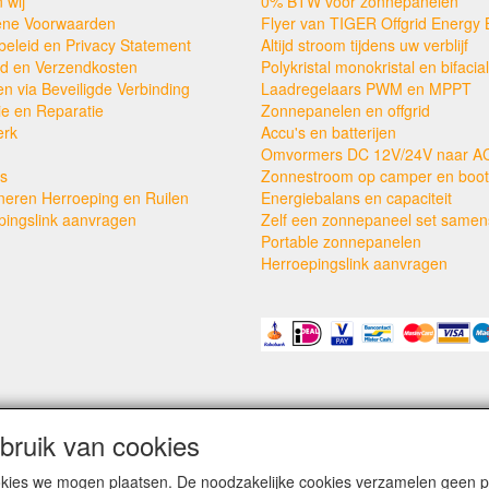
 wij
0% BTW voor zonnepanelen
ne Voorwaarden
Flyer van TIGER Offgrid Energy 
beleid en Privacy Statement
Altijd stroom tijdens uw verblijf
ijd en Verzendkosten
Polykristal monokristal en bifacial
en via Beveiligde Verbinding
Laadregelaars PWM en MPPT
ie en Reparatie
Zonnepanelen en offgrid
erk
Accu's en batterijen
Omvormers DC 12V/24V naar A
s
Zonnestroom op camper en boot
neren Herroeping en Ruilen
Energiebalans en capaciteit
pingslink aanvragen
Zelf een zonnepaneel set samens
Portable zonnepanelen
Herroepingslink aanvragen
ruik van cookies
cookies we mogen plaatsen. De noodzakelijke cookies verzamelen geen