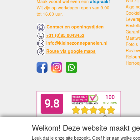
Wie zijn
Maak vooraf wel even een
afspraak!
Algeme
Wij zijn op werkdagen open van 9.00
Cookie
tot 16.00 uur.
Levert
Bestell
Contact en openingstijden
Garant
+31 (0)85 0043452
Maatw
info@kleinezonnepanelen.nl
Foto's
Review
Route via google maps
Retour
Herroe
Welkom! Deze website maakt geb
Leuk dat je onze site bezoekt. Geef hier aan welke 