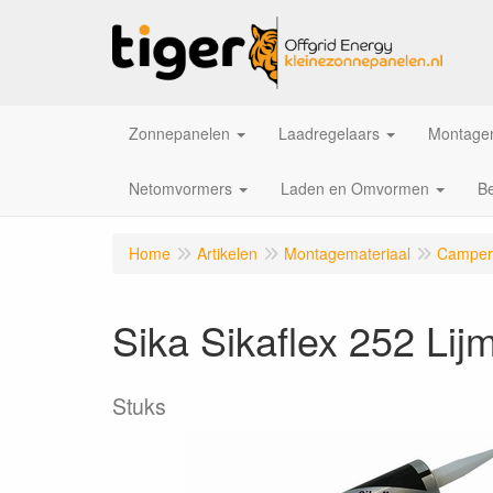
Zonnepanelen
Laadregelaars
Montagem
Netomvormers
Laden en Omvormen
Be
Home
Artikelen
Montagemateriaal
Camper 
Sika Sikaflex 252 Lij
Stuks