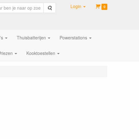
Login
Zoeken
0
's
Thuisbatterijen
Powerstations
Vriezen
Kooktoestellen