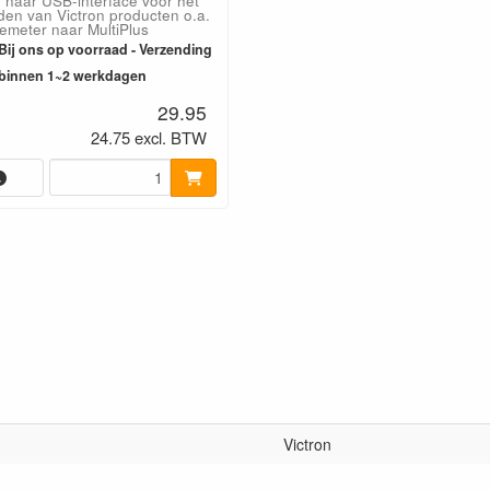
naar USB-interface voor het
den van Victron producten o.a.
emeter naar MultiPlus
Bij ons op voorraad - Verzending
binnen 1~2 werkdagen
29.95
24.75 excl. BTW
Victron