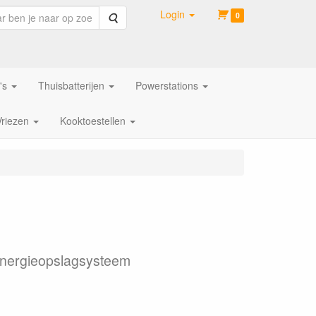
Login
Zoeken
0
's
Thuisbatterijen
Powerstations
Vriezen
Kooktoestellen
 energieopslagsysteem