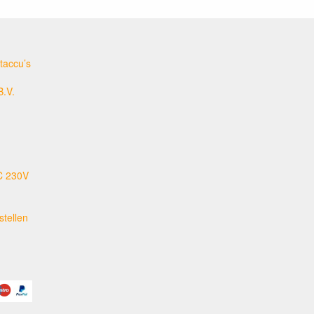
taccu’s
B.V.
C 230V
tellen