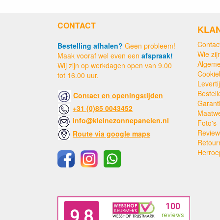
CONTACT
KLA
Contac
Bestelling afhalen?
Geen probleem!
Wie zijn
Maak vooraf wel even een
afspraak!
Algeme
Wij zijn op werkdagen open van 9.00
Cookie
tot 16.00 uur.
Levert
Bestell
Contact en openingstijden
Garant
+31 (0)85 0043452
Maatw
info@kleinezonnepanelen.nl
Foto's
Review
Route via google maps
Retour
Herroe