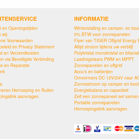
NTENSERVICE
INFORMATIE
t en Openingstijden
Winterstalling en camper- en boo
 wij
0% BTW voor zonnepanelen
ne Voorwaarden
Flyer van TIGER Offgrid Energy 
beleid en Privacy Statement
Altijd stroom tijdens uw verblijf
ijd en Verzendkosten
Polykristal monokristal en bifacial
en via Beveiligde Verbinding
Laadregelaars PWM en MPPT
ie en Reparatie
Zonnepanelen en offgrid
erk
Accu's en batterijen
Omvormers DC 12V/24V naar A
s
Zonnestroom op camper en boot
neren Herroeping en Ruilen
Energiebalans en capaciteit
pingslink aanvragen
Zelf een zonnepaneel set samens
Portable zonnepanelen
Herroepingslink aanvragen