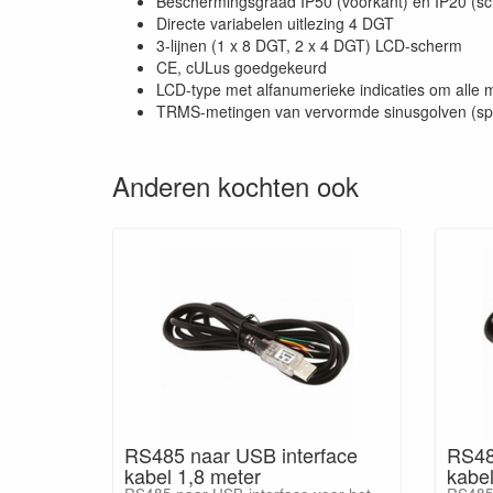
Beschermingsgraad IP50 (voorkant) en IP20 (s
Directe variabelen uitlezing 4 DGT
3-lijnen (1 x 8 DGT, 2 x 4 DGT) LCD-scherm
CE, cULus goedgekeurd
LCD-type met alfanumerieke indicaties om alle 
TRMS-metingen van vervormde sinusgolven (sp
Anderen kochten ook
RS485 naar USB interface
RS48
kabel 1,8 meter
kabel