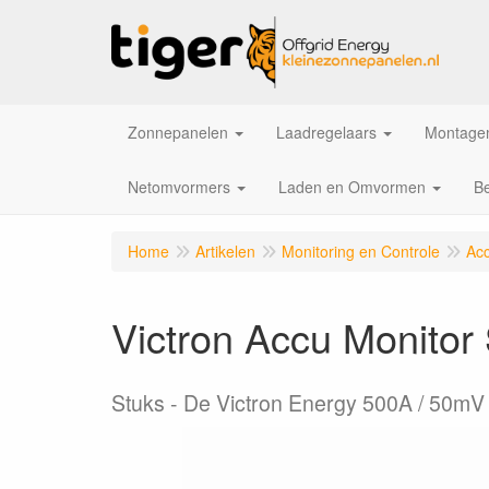
Zonnepanelen
Laadregelaars
Montagem
Netomvormers
Laden en Omvormen
Be
Home
Artikelen
Monitoring en Controle
Ac
Victron Accu Monito
Stuks
De Victron Energy 500A / 50mV