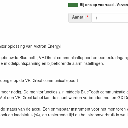
Bij ons op voorraad - Verz
Aantal
tor oplossing van Victron Energy!
gebouwde Bluetooth, VE.Direct-communicatiepoort en een extra ingang
e middelpuntspanning en bijbehorende alarminstellingen.
t dongle op de VE.Direct-communicatiepoort
meer nodig. De monitorfuncties zijn middels BlueTooth communicatie d
 Met een VE.Direct kabel kan de shunt worden verbonden met en GX D
n de status van de accu. Een onmisbaar instrument voor het monitore
ok de laadstatus (%), de resterende tijd en het stroomverbruik in watt