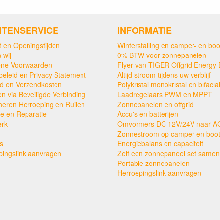
NTENSERVICE
INFORMATIE
t en Openingstijden
Winterstalling en camper- en boo
 wij
0% BTW voor zonnepanelen
ne Voorwaarden
Flyer van TIGER Offgrid Energy 
beleid en Privacy Statement
Altijd stroom tijdens uw verblijf
ijd en Verzendkosten
Polykristal monokristal en bifacial
en via Beveiligde Verbinding
Laadregelaars PWM en MPPT
neren Herroeping en Ruilen
Zonnepanelen en offgrid
ie en Reparatie
Accu's en batterijen
erk
Omvormers DC 12V/24V naar A
Zonnestroom op camper en boot
s
Energiebalans en capaciteit
pingslink aanvragen
Zelf een zonnepaneel set samens
Portable zonnepanelen
Herroepingslink aanvragen