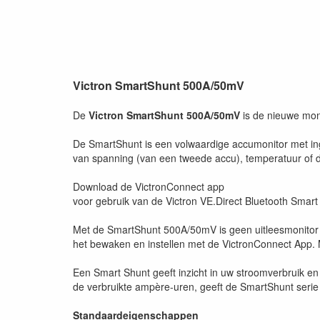
Victron SmartShunt 500A/50mV
De
Victron SmartShunt 500A/50mV
is de nieuwe moni
De SmartShunt is een volwaardige accumonitor met in
van spanning (van een tweede accu), temperatuur of d
Download de VictronConnect app
voor gebruik van de Victron VE.Direct Bluetooth Smar
Met de SmartShunt 500A/50mV is geen uitleesmonitor 
het bewaken en instellen met de VictronConnect App.
Een Smart Shunt geeft inzicht in uw stroomverbruik e
de verbruikte ampère-uren, geeft de SmartShunt serie o
Standaardeigenschappen