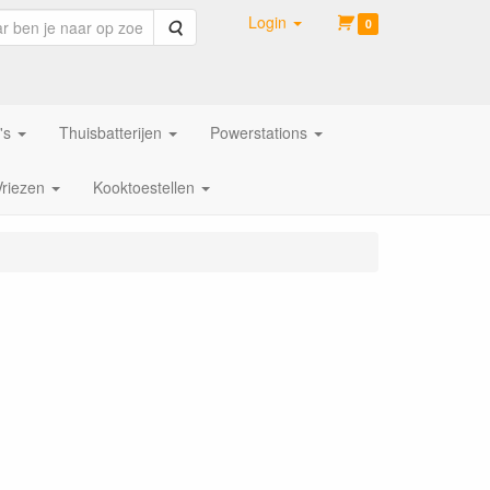
Login
Zoeken
0
's
Thuisbatterijen
Powerstations
Vriezen
Kooktoestellen