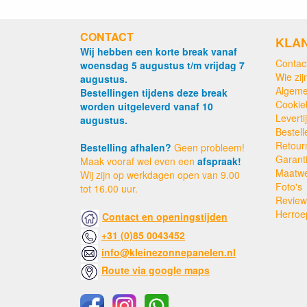
CONTACT
KLA
Wij hebben een korte break vanaf
Contac
woensdag 5 augustus t/m vrijdag 7
Wie zijn
augustus.
Algeme
Bestellingen tijdens deze break
Cookie
worden uitgeleverd vanaf 10
Levert
augustus.
Bestell
Retour
Bestelling afhalen?
Geen probleem!
Garant
Maak vooraf wel even een
afspraak!
Maatw
Wij zijn op werkdagen open van 9.00
Foto's
tot 16.00 uur.
Review
Herroe
Contact en openingstijden
+31 (0)85 0043452
info@kleinezonnepanelen.nl
Route via google maps