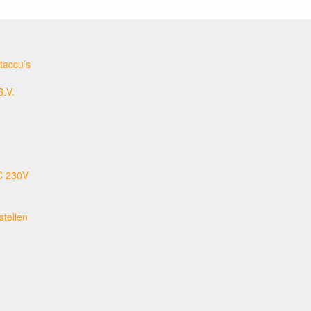
taccu’s
B.V.
C 230V
tellen