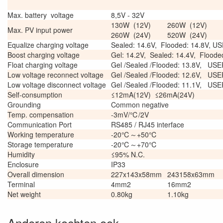
Max. battery voltage
8,5V - 32V
130W (12V)
260W (12V)
Max. PV input power
260W (24V)
520W (24V)
Equalize charging voltage
Sealed: 14.6V, Flooded: 14.8V, US
Boost charging voltage
Gel: 14.2V, Sealed: 14.4V, Flood
Float charging voltage
Gel /Sealed /Flooded: 13.8V, USE
Low voltage reconnect voltage
Gel /Sealed /Flooded: 12.6V, USE
Low voltage disconnect voltage
Gel /Sealed /Flooded: 11.1V, USE
Self-consumption
≤12mA(12V) ≤26mA(24V)
Grounding
Common negative
Temp. compensation
-3mV/℃/2V
Communication Port
RS485 / RJ45 interface
Working temperature
-20℃～+50℃
Storage temperature
-20℃～+70℃
Humidity
≤95% N.C.
Enclosure
IP33
Overall dimension
227x143x58mm
243158x63mm
Terminal
4mm2
16mm2
Net weight
0.80kg
1.10kg
Anderen kochten ook