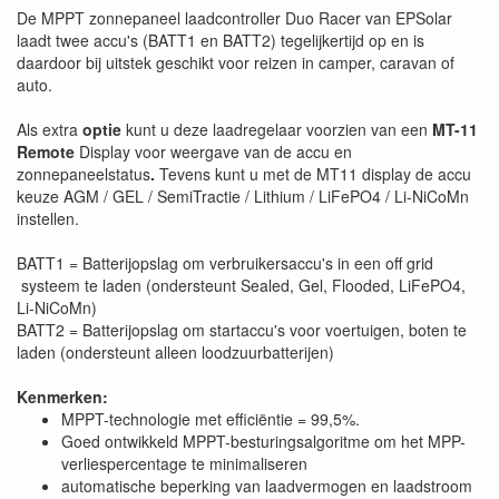
De MPPT zonnepaneel laadcontroller Duo Racer van EPSolar
laadt twee accu's (BATT1 en BATT2) tegelijkertijd op en is
daardoor bij uitstek geschikt voor reizen in camper, caravan of
auto.
Als extra
optie
kunt u deze laadregelaar voorzien van een
MT-11
Remote
Display voor weergave van de accu en
zonnepaneelstatus
.
Tevens kunt u met de MT11 display de accu
keuze AGM / GEL / SemiTractie / Lithium / LiFePO4 / Li-NiCoMn
instellen.
BATT1 = Batterijopslag om verbruikersaccu's in een off grid
systeem te laden (ondersteunt Sealed, Gel, Flooded, LiFePO4,
Li-NiCoMn)
BATT2 = Batterijopslag om startaccu's voor voertuigen, boten te
laden (ondersteunt alleen loodzuurbatterijen)
Kenmerken:
MPPT-technologie met efficiëntie = 99,5%.
Goed ontwikkeld MPPT-besturingsalgoritme om het MPP-
verliespercentage te minimaliseren
automatische beperking van laadvermogen en laadstroom