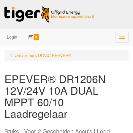
Login
Menu
0
Omvormers DC/AC EPEVER®
EPEVER® DR1206N
12V/24V 10A DUAL
MPPT 60/10
Laadregelaar
Stuks
Voor 2 Gescheiden Accu's | Lood,