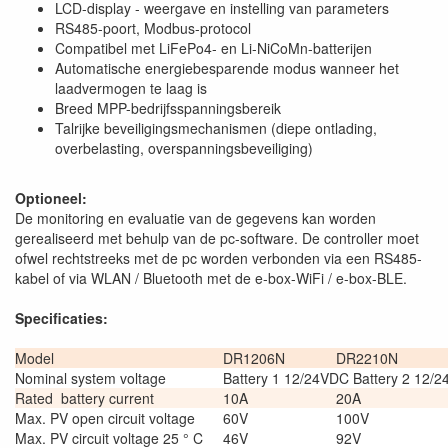
LCD-display - weergave en instelling van parameters
RS485-poort, Modbus-protocol
Compatibel met LiFePo4- en Li-NiCoMn-batterijen
Automatische energiebesparende modus wanneer het
laadvermogen te laag is
Breed MPP-bedrijfsspanningsbereik
Talrijke beveiligingsmechanismen (diepe ontlading,
overbelasting, overspanningsbeveiliging)
Optioneel:
De monitoring en evaluatie van de gegevens kan worden
gerealiseerd met behulp van de pc-software. De controller moet
ofwel rechtstreeks met de pc worden verbonden via een RS485-
kabel of via WLAN / Bluetooth met de e-box-WiFi / e-box-BLE.
Specificaties:
Model
DR1206N
DR2210N
Nominal system voltage
Battery 1 12/24VDC Battery 2 12/
Rated battery current
10A
20A
Max. PV open circuit voltage
60V
100V
Max. PV circuit voltage 25 ° C
46V
92V