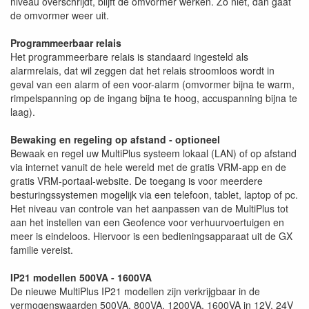
niveau overschrijdt, blijft de omvormer werken. Zo niet, dan gaat
de omvormer weer uit.
Programmeerbaar relais
Het programmeerbare relais is standaard ingesteld als
alarmrelais, dat wil zeggen dat het relais stroomloos wordt in
geval van een alarm of een voor-alarm (omvormer bijna te warm,
rimpelspanning op de ingang bijna te hoog, accuspanning bijna te
laag).
Bewaking en regeling op afstand - optioneel
Bewaak en regel uw MultiPlus systeem lokaal (LAN) of op afstand
via internet vanuit de hele wereld met de gratis VRM-app en de
gratis VRM-portaal-website. De toegang is voor meerdere
besturingssystemen mogelijk via een telefoon, tablet, laptop of pc.
Het niveau van controle van het aanpassen van de MultiPlus tot
aan het instellen van een Geofence voor verhuurvoertuigen en
meer is eindeloos. Hiervoor is een bedieningsapparaat uit de GX
familie vereist.
IP21 modellen 500VA - 1600VA
De nieuwe MultiPlus IP21 modellen zijn verkrijgbaar in de
vermogenswaarden 500VA, 800VA, 1200VA, 1600VA in 12V, 24V