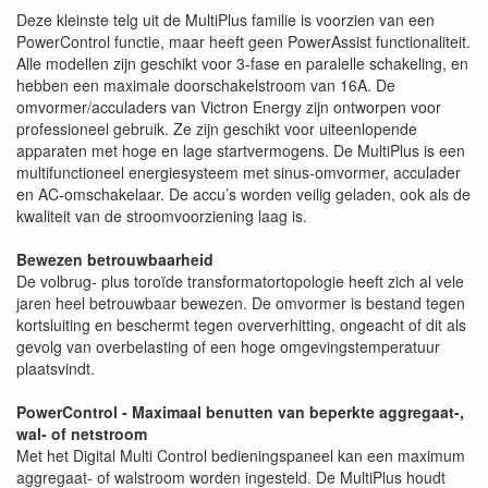
Deze kleinste telg uit de MultiPlus familie is voorzien van een
PowerControl functie, maar heeft geen PowerAssist functionaliteit.
Alle modellen zijn geschikt voor 3-fase en paralelle schakeling, en
hebben een maximale doorschakelstroom van 16A. De
omvormer/acculaders van Victron Energy zijn ontworpen voor
professioneel gebruik. Ze zijn geschikt voor uiteenlopende
apparaten met hoge en lage startvermogens. De MultiPlus is een
multifunctioneel energiesysteem met sinus-omvormer, acculader
en AC-omschakelaar. De accu’s worden veilig geladen, ook als de
kwaliteit van de stroomvoorziening laag is.
Bewezen betrouwbaarheid
De volbrug- plus toroïde transformatortopologie heeft zich al vele
jaren heel betrouwbaar bewezen. De omvormer is bestand tegen
kortsluiting en beschermt tegen oververhitting, ongeacht of dit als
gevolg van overbelasting of een hoge omgevingstemperatuur
plaatsvindt.
PowerControl - Maximaal benutten van beperkte aggregaat-,
wal- of netstroom
Met het Digital Multi Control bedieningspaneel kan een maximum
aggregaat- of walstroom worden ingesteld. De MultiPlus houdt