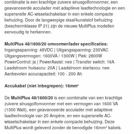
combinatie is een krachtige zuivere sinusgolfomvormer, een
geavanceerde acculader met adaptieve laadtechnologie en een
supersnelle AC-wisselschakelaar in een enkele compacte
behuizing. Door de langwerpige staal/kunststof behuizing
(beschermklasse IP 21) zijn de nieuwe MultiPlus modellen
eenvoudig te herkennen.
MultiPlus 48/1600/20 omvormer/lader specificaties:
Ingangsspanning: 48VDC | Uitgangsspanning: 230VAC
Uitgangsvermogen: 1600VA / 1300W | Piek: 2800W
PowerControl: ja | PowerAssist: nee | Transfer switch: 16A
Laadstroom huisaccu: 20A | Laadstroom startaccu: nee
Aanbevolen accucapaciteit: 100 - 200 Ah
Accukabel (niet inbegrepen): 16mm²
De
MultiPlus 48/1600/20
is een combinatie van een krachtige
zuivere sinusgolfomvormer met een vermogen van 1600 VA
(1300 Watt), een geavanceerde acculader met adaptieve
laadtechnologie van 20 Ampère, en een supersnelle AC-
wisselschakelaar in een enkele compacte behuizing. Deze
MultiPlus wordt geleverd zonder de benodigde 16mm² kabels.