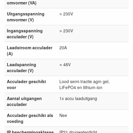
omvormer (VA)
Uitgangsspanning
≈ 230V
omvormer (V)
Ingangsspanning
≈ 230V
acculader (V)
Laadstroom acculader
20A
(A)
Laadspanning
≈ 48V
acculader (V)
Acculader geschikt
Lood semi-tractie agm gel,
voor
LiFePO4 en lithium-ion
Aantal uitgangen
1x accu laaduitgang
acculader
Acculader geschikt als
Nee
voeding
IP beschermingsklasse
IP21 drupwaterdicht