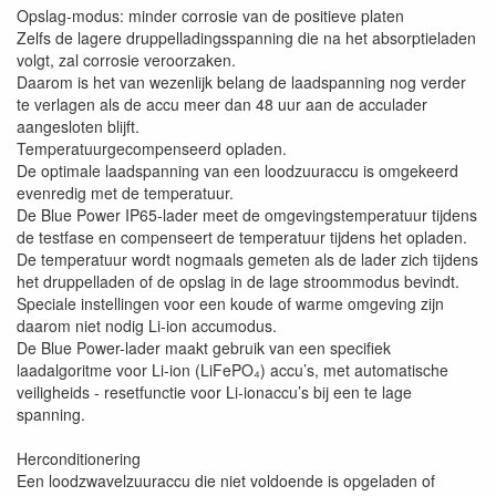
Opslag-modus: minder corrosie van de positieve platen
Zelfs de lagere druppelladingsspanning die na het absorptieladen
volgt, zal corrosie veroorzaken.
Daarom is het van wezenlijk belang de laadspanning nog verder
te verlagen als de accu meer dan 48 uur aan de acculader
aangesloten blijft.
Temperatuurgecompenseerd opladen.
De optimale laadspanning van een loodzuuraccu is omgekeerd
evenredig met de temperatuur.
De Blue Power IP65-lader meet de omgevingstemperatuur tijdens
de testfase en compenseert de temperatuur tijdens het opladen.
De temperatuur wordt nogmaals gemeten als de lader zich tijdens
het druppelladen of de opslag in de lage stroommodus bevindt.
Speciale instellingen voor een koude of warme omgeving zijn
daarom niet nodig Li-ion accumodus.
De Blue Power-lader maakt gebruik van een specifiek
laadalgoritme voor Li-ion (LiFePO₄) accu’s, met automatische
veiligheids - resetfunctie voor Li-ionaccu’s bij een te lage
spanning.
Herconditionering
Een loodzwavelzuuraccu die niet voldoende is opgeladen of