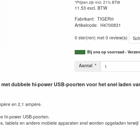
*Prijzen zijn incl. 21% BTW
11.53
excl. BTW
Fabrikant
:
TIGER®
Artikelcode
:
H4700831
0 ster(ren) met 0 review(s)
Sch
Bij ons op voorraad - Verz
Aantal
met dubbele hi-power USB-poorten voor het snel laden van
ampère en 2,1 ampère.
ee hi-power USB-poorten.
, tablets en andere mobiele apparaten snel worden opgeladen terwijl