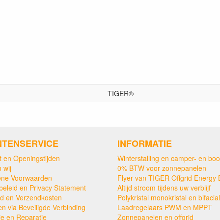
TIGER®
NTENSERVICE
INFORMATIE
t en Openingstijden
Winterstalling en camper- en boo
 wij
0% BTW voor zonnepanelen
ne Voorwaarden
Flyer van TIGER Offgrid Energy 
beleid en Privacy Statement
Altijd stroom tijdens uw verblijf
ijd en Verzendkosten
Polykristal monokristal en bifacial
en via Beveiligde Verbinding
Laadregelaars PWM en MPPT
ie en Reparatie
Zonnepanelen en offgrid