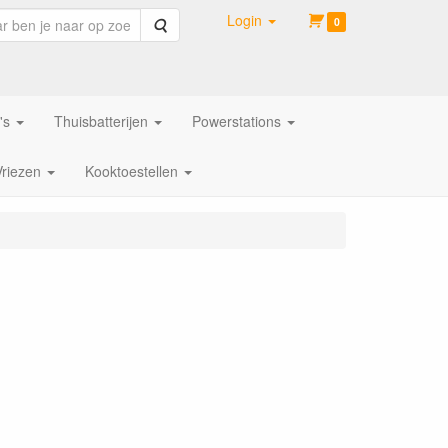
Login
Zoeken
0
's
Thuisbatterijen
Powerstations
Vriezen
Kooktoestellen