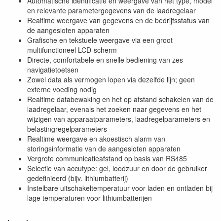
Automatische identificatie en weergave van het type, model
en relevante parametergegevens van de laadregelaar
Realtime weergave van gegevens en de bedrijfsstatus van
de aangesloten apparaten
Grafische en tekstuele weergave via een groot
multifunctioneel LCD-scherm
Directe, comfortabele en snelle bediening van zes
navigatietoetsen
Zowel data als vermogen lopen via dezelfde lijn; geen
externe voeding nodig
Realtime databewaking en het op afstand schakelen van de
laadregelaar, evenals het zoeken naar gegevens en het
wijzigen van apparaatparameters, laadregelparameters en
belastingregelparameters
Realtime weergave en akoestisch alarm van
storingsinformatie van de aangesloten apparaten
Vergrote communicatieafstand op basis van RS485
Selectie van accutype: gel, loodzuur en door de gebruiker
gedefinieerd (bijv. lithiumbatterij)
Instelbare uitschakeltemperatuur voor laden en ontladen bij
lage temperaturen voor lithiumbatterijen