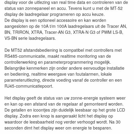
display voor de uitlezing van real time data en controleren van de
status van zonnepaneel en accu. Tevens kunt u met de MT-52
display de laadregelaar programeren op accu keuze.
De display is een optioneel accessoire en kan worden
aangesloten op de 10A t/m 100A laadregelaars uit de Tracer AN,
BN, TRIRON, XTRA, Tracer-AN G3, XTRA-N G3 of PWM LS-B,
VS-BN serie laadregelaars.
De MT52 afstandsbediening is compatibel met controllers met
RS485-communicatie, maakt realtime monitoring van de
controllerwerking en parameterprogrammering mogelijk.
Belangrijke kenmerken zijn onder andere eenvoudige installatie
en bediening, realtime weergave van foutalarmen, lokale
parameteruitlezing, directe voeding vanaf de controller en een
RJ45-communicatiepoort.
Het display geeft de status van uw zonne-energie systeem weer
en kan op een afstand van de regelaar af gemonteerd worden.
De getallen en icoontjes zijn duidelijk leesbaar op het grote LCD
display. Zodra een knop is aangeraakt licht het display op
waardoor de leesbaarheid nog verder verhoogd wordt. Na 30
seconden dimt het display weer om energie te besparen.