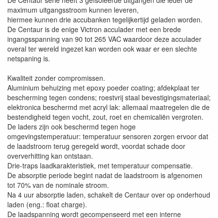
De Centaur serie heeft 3 geïsoleerde uitgangen die ieder de
maximum uitgangsstroom kunnen leveren,
hiermee kunnen drie accubanken tegelijkertijd geladen worden.
De Centaur is de enige Victron acculader met een brede
ingangsspanning van 90 tot 265 VAC waardoor deze acculader
overal ter wereld ingezet kan worden ook waar er een slechte
netspaning is.
Kwaliteit zonder compromissen.
Aluminium behuizing met epoxy poeder coating; afdekplaat ter
bescherming tegen condens; roestvrij staal bevestigingsmateriaal;
elektronica beschermd met acryl lak: allemaal maatregelen die de
bestendigheid tegen vocht, zout, roet en chemicaliën vergroten.
De laders zijn ook beschermd tegen hoge
omgevingstemperatuur: temperatuur sensoren zorgen ervoor dat
de laadstroom terug geregeld wordt, voordat schade door
oververhitting kan ontstaan.
Drie-traps laadkarakteristiek, met temperatuur compensatie.
De absorptie periode begint nadat de laadstroom is afgenomen
tot 70% van de nominale stroom.
Na 4 uur absorptie laden, schakelt de Centaur over op onderhoud
laden (eng.: float charge).
De laadspanning wordt gecompenseerd met een interne