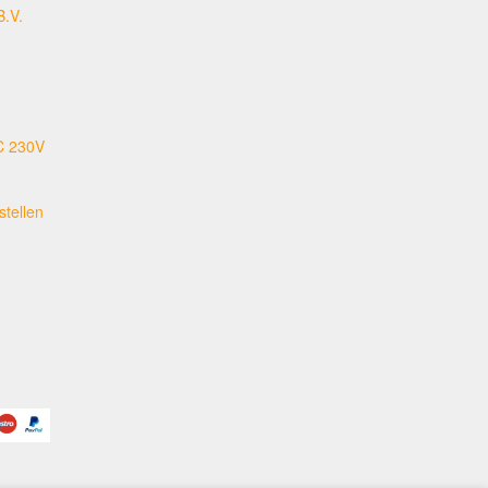
B.V.
C 230V
tellen