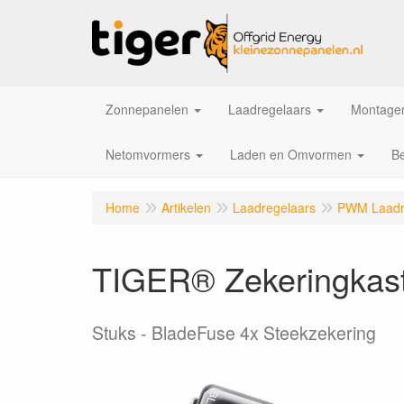
Zonnepanelen
Laadregelaars
Montagem
Netomvormers
Laden en Omvormen
Be
Home
Artikelen
Laadregelaars
PWM Laadr
TIGER® Zekeringkast
Stuks
BladeFuse 4x Steekzekering