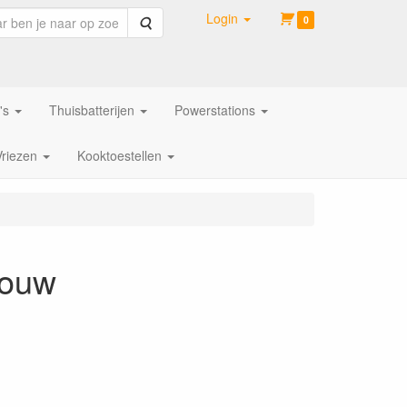
Login
Zoeken
0
's
Thuisbatterijen
Powerstations
Vriezen
Kooktoestellen
bouw