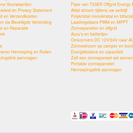
ne Voorwaarden
Flyer van TIGER Offgrid Energy 
beleid en Privacy Statement
Altijd stroom tijdens uw verblijf
ijd en Verzendkosten
Polykristal monokristal en bifacial
en via Beveiligde Verbinding
Laadregelaars PWM en MPPT
ie en Reparatie
Zonnepanelen en offgrid
erk
Accu's en batterijen
Omvormers DC 12V/24V naar A
s
Zonnestroom op camper en boot
neren Herroeping en Ruilen
Energiebalans en capaciteit
pingslink aanvragen
Zelf een zonnepaneel set samens
Portable zonnepanelen
Herroepingslink aanvragen