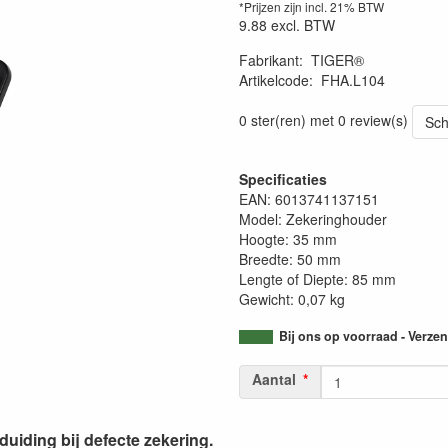
*Prijzen zijn incl. 21% BTW
9.88
excl. BTW
Fabrikant
:
TIGER®
Artikelcode
:
FHA.L104
0 ster(ren) met 0 review(s)
Sch
Specificaties
EAN: 6013741137151
Model: Zekeringhouder
Hoogte: 35 mm
Breedte: 50 mm
Lengte of Diepte: 85 mm
Gewicht: 0,07 kg
Bij ons op voorraad - Verz
Aantal
iding bij defecte zekering.