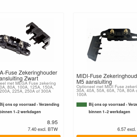
-Fuse Zekeringhouder
MIDI-Fuse Zekeringhoud
nsluiting Zwart
M5 aansluiting
eel met MEGA Fuse zekering
Optioneel met MIDI Fuse zeker
0A, 80A, 100A, 125A, 150A,
30A, 40A, 50A, 60A, 70A, 80A 
200A, 225A, 250A of 300A
100A
Bij ons op voorraad - Verzending
Bij ons op voorraad - Ver
binnen 1~2 werkdagen
binnen 1~2 werkdagen
8.95
7.40 excl. BTW
6.57 excl