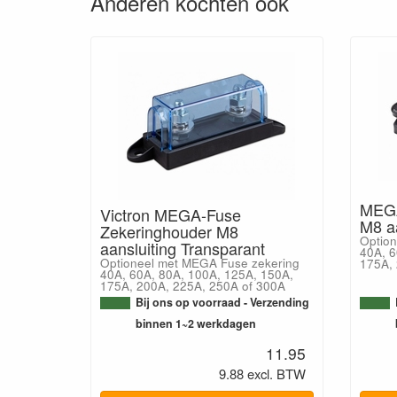
Anderen kochten ook
MEGA
Victron MEGA-Fuse
M8 aa
Zekeringhouder M8
Option
aansluiting Transparant
40A, 6
Optioneel met MEGA Fuse zekering
175A, 
40A, 60A, 80A, 100A, 125A, 150A,
175A, 200A, 225A, 250A of 300A
Bij ons op voorraad - Verzending
binnen 1~2 werkdagen
11.95
9.88 excl. BTW