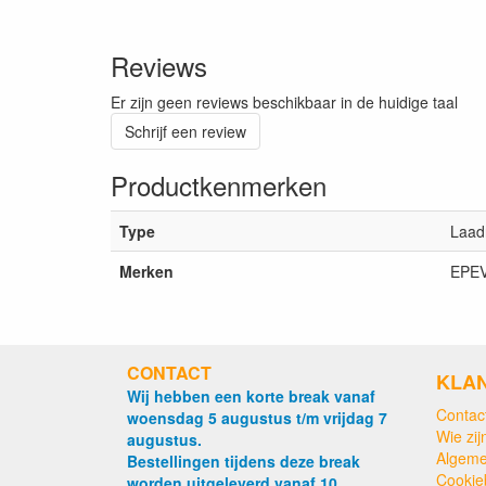
Reviews
Er zijn geen reviews beschikbaar in de huidige taal
Schrijf een review
Productkenmerken
Type
Laad
Merken
EPE
CONTACT
KLA
Wij hebben een korte break vanaf
Contac
woensdag 5 augustus t/m vrijdag 7
Wie zijn
augustus.
Algeme
Bestellingen tijdens deze break
Cookie
worden uitgeleverd vanaf 10