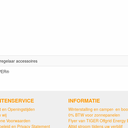
regelaar accessoires
VER®
NTENSERVICE
INFORMATIE
t en Openingstijden
Winterstalling en camper- en boo
 wij
0% BTW voor zonnepanelen
ne Voorwaarden
Flyer van TIGER Offgrid Energy 
beleid en Privacy Statement
Altijd stroom tijdens uw verblijf