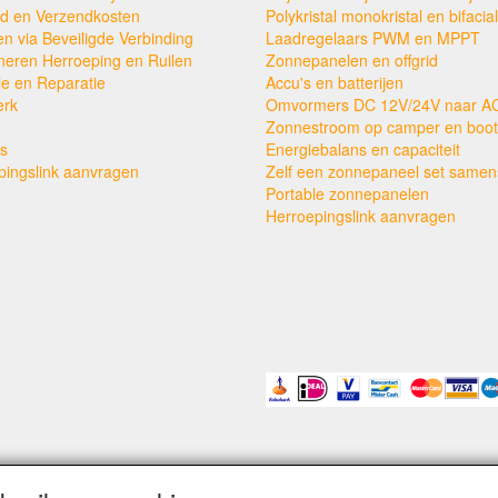
ijd en Verzendkosten
Polykristal monokristal en bifacial
en via Beveiligde Verbinding
Laadregelaars PWM en MPPT
neren Herroeping en Ruilen
Zonnepanelen en offgrid
ie en Reparatie
Accu's en batterijen
erk
Omvormers DC 12V/24V naar A
Zonnestroom op camper en boot
s
Energiebalans en capaciteit
pingslink aanvragen
Zelf een zonnepaneel set samens
Portable zonnepanelen
Herroepingslink aanvragen