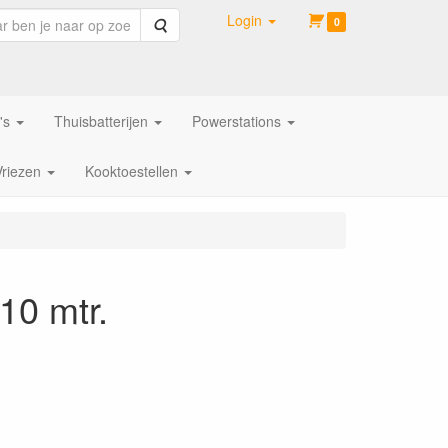
Login
Zoeken
0
's
Thuisbatterijen
Powerstations
Vriezen
Kooktoestellen
10 mtr.