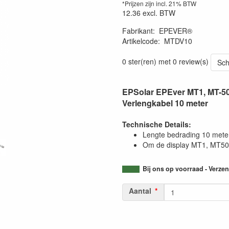
*Prijzen zijn incl. 21% BTW
12.36
excl. BTW
Fabrikant
:
EPEVER®
Artikelcode
:
MTDV10
0 ster(ren) met 0 review(s)
Sch
EPSolar EPEver MT1, MT-50
Verlengkabel 10 meter
Technische Details:
Lengte bedrading 10 mete
Om de display MT1, MT50,
Bij ons op voorraad - Verz
Aantal