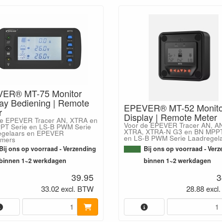
ER® MT-75 Monitor
lay Bediening | Remote
EPEVER® MT-52 Monito
r
Display | Remote Meter
de EPEVER Tracer AN, XTRA en
Voor de EPEVER Tracer AN, A
PT Serie en LS-B PWM Serie
XTRA, XTRA-N G3 en BN MPPT
egelaars en EPEVER
en LS-B PWM Serie Laadregel
mers
Bij ons op voorraad - Verzending
Bij ons op voorraad - Ver
binnen 1~2 werkdagen
binnen 1~2 werkdagen
39.95
3
33.02 excl. BTW
28.88 excl