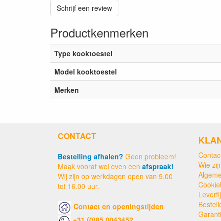
Schrijf een review
Productkenmerken
Type kooktoestel
Model kooktoestel
Merken
CONTACT
KLA
Contac
Bestelling afhalen?
Geen probleem!
Wie zijn
Maak vooraf wel even een
afspraak!
Algeme
Wij zijn op werkdagen open van 9.00
Cookie
tot 16.00 uur.
Levert
Bestell
Contact en openingstijden
Garant
+31 (0)85 0043452