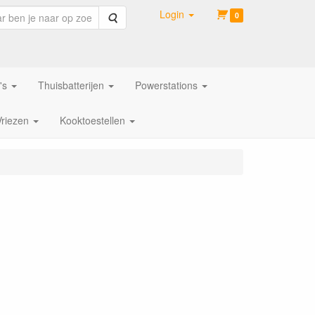
Login
Zoeken
0
's
Thuisbatterijen
Powerstations
Vriezen
Kooktoestellen