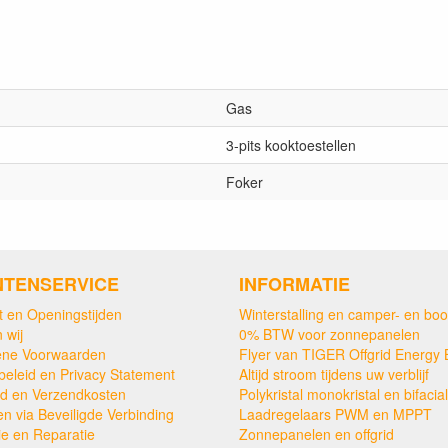
Gas
3-pits kooktoestellen
Foker
NTENSERVICE
INFORMATIE
t en Openingstijden
Winterstalling en camper- en boo
 wij
0% BTW voor zonnepanelen
ne Voorwaarden
Flyer van TIGER Offgrid Energy 
beleid en Privacy Statement
Altijd stroom tijdens uw verblijf
ijd en Verzendkosten
Polykristal monokristal en bifacial
en via Beveiligde Verbinding
Laadregelaars PWM en MPPT
ie en Reparatie
Zonnepanelen en offgrid