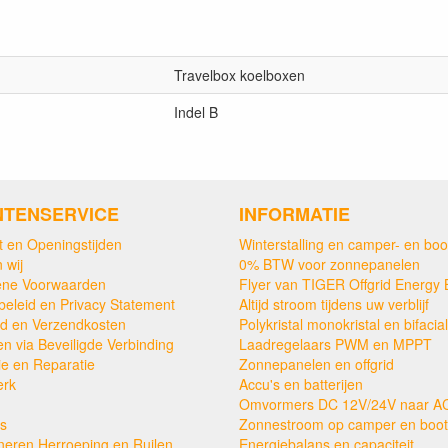
Travelbox koelboxen
Indel B
NTENSERVICE
INFORMATIE
t en Openingstijden
Winterstalling en camper- en boo
 wij
0% BTW voor zonnepanelen
ne Voorwaarden
Flyer van TIGER Offgrid Energy 
beleid en Privacy Statement
Altijd stroom tijdens uw verblijf
ijd en Verzendkosten
Polykristal monokristal en bifacial
en via Beveiligde Verbinding
Laadregelaars PWM en MPPT
ie en Reparatie
Zonnepanelen en offgrid
erk
Accu's en batterijen
Omvormers DC 12V/24V naar A
s
Zonnestroom op camper en boot
neren Herroeping en Ruilen
Energiebalans en capaciteit