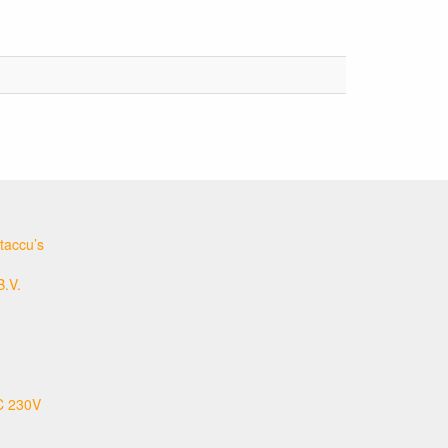
taccu’s
B.V.
C 230V