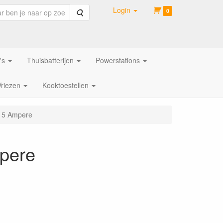
Login
Zoeken
0
's
Thuisbatterijen
Powerstations
Vriezen
Kooktoestellen
V 5 Ampere
mpere