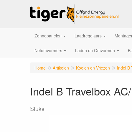
Zonnepanelen
Laadregelaars
Montagem
Netomvormers
Laden en Omvormen
Be
Home
Artikelen
Koelen en Vriezen
Indel B
Indel B Travelbox A
Stuks