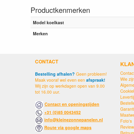
Productkenmerken
Model koelkast
Merken
CONTACT
KLA
Contac
Bestelling afhalen?
Geen probleem!
Wie zijn
Maak vooraf wel even een
afspraak!
Algeme
Wij zijn op werkdagen open van 9.00
Cookie
tot 16.00 uur.
Levert
Bestell
Contact en openingstijden
Garant
+31 (0)85 0043452
Maatw
info@kleinezonnepanelen.nl
Foto's
Review
Route via google maps
Retour