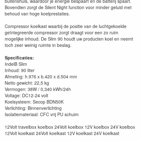
buitenshuis, waardoor je energie bespaart en de batterij spaart.
Bovendien zorgt de Silent Night function voor minder geluid met
behoud van hoge koelprestaties.
Compressor koelkast waarbij de positie van de luchtgekoelde
geïntegreerde compressor zorgt draagt voor een zo ruim
mogelijke inhoud. De Slim 90 houdt uw producten koel en neemt
toch zeer weinig ruimte in beslag.
Specificaties:
IndelB Slim
Inhoud: 90 liter
Afmeting: h.976 x b.420 x d.504 mm
Netto gewicht: 22,5 kg
Vermogen: 38W / 0,340 kWh/24h
Voltage: DC12-24 volt
Koelsysteem: Secop BDN50K
Verlichting: Binnenverlichting
Isolatiemateriaal: CFC vrij PU schuim
12Volt travelbox koelbox 24Volt koelbox 12V koelbox 24V koelbox
12Volt koelkast 24Volt koelkast 12V koelkast 24V koelkast