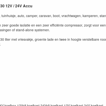
130 12V / 24V Accu
s, tuinhuisje, auto, camper, caravan, boot, vrachtwagen, kamperen, sta
zeer goede isolatie en een zeer efficiënte compressor, zorgt voor een
ssingen of stand-alone systemen.
 liter met vriesvakje, groente lade en twee in hoogte verstelbare roos
.
4V koelbox 12Volt koelkast 24Volt koelkast 12V koelkast 24V koelkast