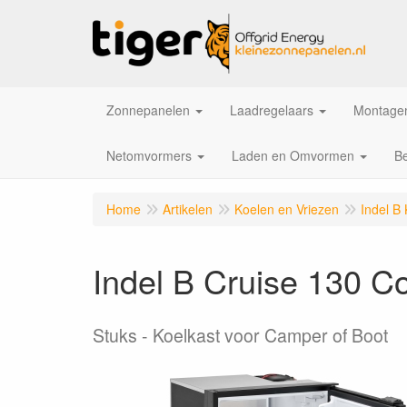
Zonnepanelen
Laadregelaars
Montagem
Netomvormers
Laden en Omvormen
Be
Home
Artikelen
Koelen en Vriezen
Indel B
Indel B Cruise 130 C
Stuks
Koelkast voor Camper of Boot