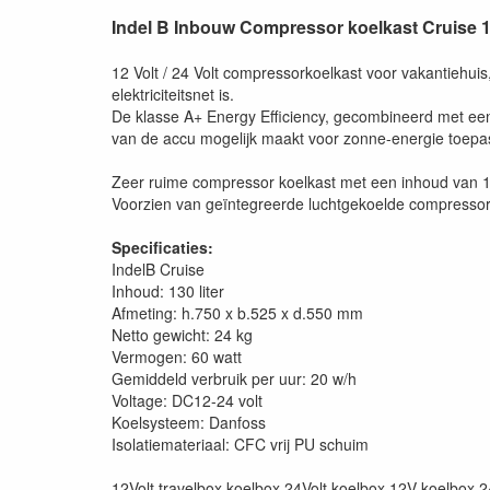
Indel B Inbouw Compressor koelkast Cruise 
12 Volt / 24 Volt compressorkoelkast voor vakantiehui
elektriciteitsnet is.
De klasse A+ Energy Efficiency, gecombineerd met een 
van de accu mogelijk maakt voor zonne-energie toepa
Zeer ruime compressor koelkast met een inhoud van 130
Voorzien van geïntegreerde luchtgekoelde compressor
Specificaties:
IndelB Cruise
Inhoud: 130 liter
Afmeting: h.750 x b.525 x d.550 mm
Netto gewicht: 24 kg
Vermogen: 60 watt
Gemiddeld verbruik per uur: 20 w/h
Voltage: DC12-24 volt
Koelsysteem: Danfoss
Isolatiemateriaal: CFC vrij PU schuim
12Volt travelbox koelbox 24Volt koelbox 12V koelbox 2