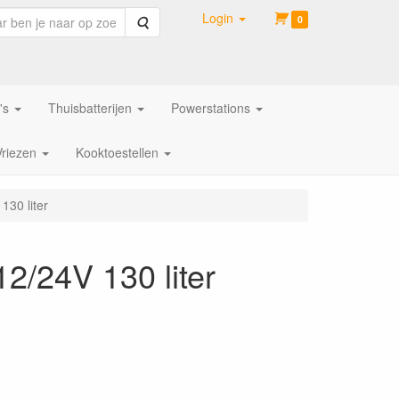
Login
Zoeken
0
's
Thuisbatterijen
Powerstations
Vriezen
Kooktoestellen
130 liter
2/24V 130 liter