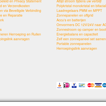
beleid en Privacy Statement
Altijd stroom tijdens uw verblijf
ijd en Verzendkosten
Polykristal monokristal en bifacial
en via Beveiligde Verbinding
Laadregelaars PWM en MPPT
ie en Reparatie
Zonnepanelen en offgrid
erk
Accu's en batterijen
Omvormers DC 12V/24V naar A
s
Zonnestroom op camper en boot
neren Herroeping en Ruilen
Energiebalans en capaciteit
pingslink aanvragen
Zelf een zonnepaneel set samens
Portable zonnepanelen
Herroepingslink aanvragen