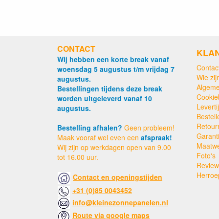
CONTACT
KLA
Wij hebben een korte break vanaf
Contac
woensdag 5 augustus t/m vrijdag 7
Wie zijn
augustus.
Algeme
Bestellingen tijdens deze break
Cookie
worden uitgeleverd vanaf 10
Levert
augustus.
Bestell
Retour
Bestelling afhalen?
Geen probleem!
Garant
Maak vooraf wel even een
afspraak!
Maatw
Wij zijn op werkdagen open van 9.00
Foto's
tot 16.00 uur.
Review
Herroe
Contact en openingstijden
+31 (0)85 0043452
info@kleinezonnepanelen.nl
Route via google maps