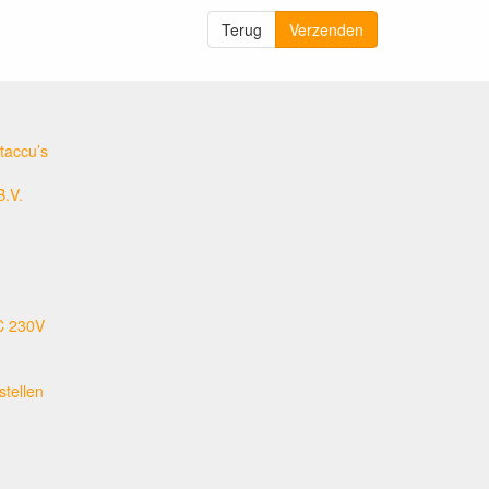
Terug
Verzenden
taccu’s
B.V.
C 230V
tellen