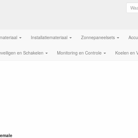
ateriaal
Installatiemateriaal
Zonnepaneelsets
Accu
veiligen en Schakelen
Monitoring en Controle
Koelen en 
Female