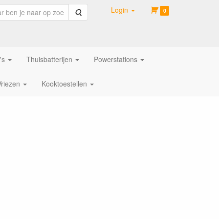
Login
Zoeken
0
's
Thuisbatterijen
Powerstations
Vriezen
Kooktoestellen