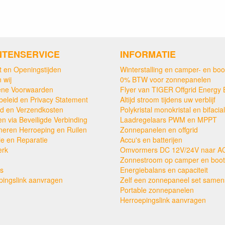
NTENSERVICE
INFORMATIE
t en Openingstijden
Winterstalling en camper- en boo
 wij
0% BTW voor zonnepanelen
ne Voorwaarden
Flyer van TIGER Offgrid Energy 
beleid en Privacy Statement
Altijd stroom tijdens uw verblijf
ijd en Verzendkosten
Polykristal monokristal en bifacial
en via Beveiligde Verbinding
Laadregelaars PWM en MPPT
neren Herroeping en Ruilen
Zonnepanelen en offgrid
ie en Reparatie
Accu's en batterijen
erk
Omvormers DC 12V/24V naar A
Zonnestroom op camper en boot
s
Energiebalans en capaciteit
pingslink aanvragen
Zelf een zonnepaneel set samens
Portable zonnepanelen
Herroepingslink aanvragen