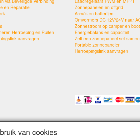
en via Beveiligde Verbinding
Laadregelaars PWM en MPPT
ie en Reparatie
Zonnepanelen en offgrid
erk
Accu's en batterijen
Omvormers DC 12V/24V naar A
s
Zonnestroom op camper en boot
neren Herroeping en Ruilen
Energiebalans en capaciteit
pingslink aanvragen
Zelf een zonnepaneel set samens
Portable zonnepanelen
Herroepingslink aanvragen
ruik van cookies