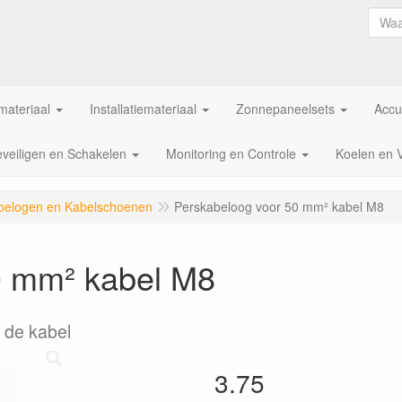
ateriaal
Installatiemateriaal
Zonnepaneelsets
Accu
veiligen en Schakelen
Monitoring en Controle
Koelen en 
belogen en Kabelschoenen
Perskabeloog voor 50 mm² kabel M8
0 mm² kabel M8
 de kabel
3.75