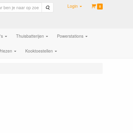
Login
Zoeken
0
's
Thuisbatterijen
Powerstations
Vriezen
Kooktoestellen