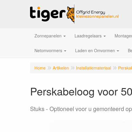
Zonnepanelen
Laadregelaars
Montagem
Netomvormers
Laden en Omvormen
Be
Home
Artikelen
Installatiemateriaal
Perska
Perskabeloog voor 5
Stuks
Optioneel voor u gemonteerd op